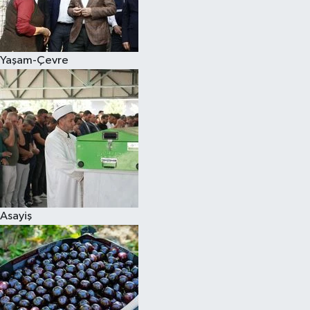
Siyaset
Yaşam-Çevre
Teknoloji
Televizyon
Yaşam-Çevre
Asayiş