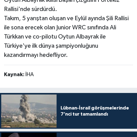
Rallisi'nde sürdürdü.
Takım, 5 yarıştan oluşan ve Eylül ayında Şili Rallisi
ile sona erecek olan Junior WRC sınıfında Ali
Türkkan ve co-pilotu Oytun Albayrak ile
Türkiye'ye ilk dünya şampiyonluğunu
kazandırmayı hedefliyor.
Kaynak:
İHA
Lübnan-İsrail görüşmelerinde
7’nci tur tamamlandı