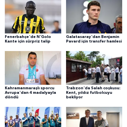
Fenerbahçe'de N'Golo
Galatasaray'dan Benjamin
Kante için sürpriz talip
Pavard için transfer hamlesi
Kahramanmaraşlı sporcu
Trabzon'da Salah coşkusu:
Avrupa'dan 4 madalyayla
Kent, yıldız futbolcuyu
döndü
bekliyor