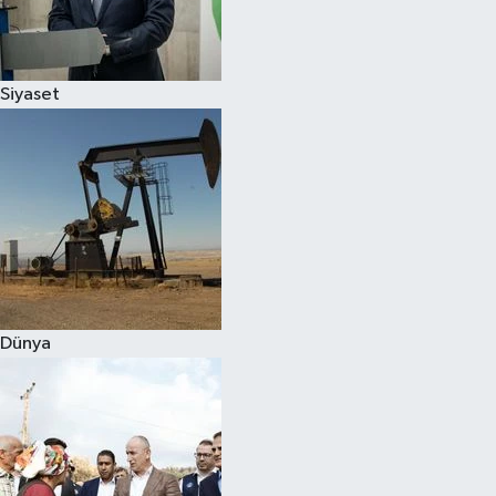
Spor
Siyaset
Burç Yorumları
Çocuk
Eğitim
Hava Durumu
Kadın
Dünya
Kim kimdir?
Kültür Sanat
Sağlık