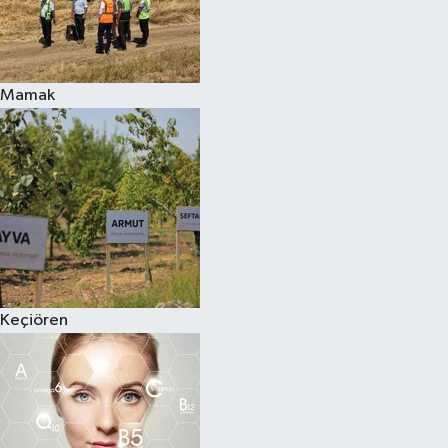
Mamak
Keçiören