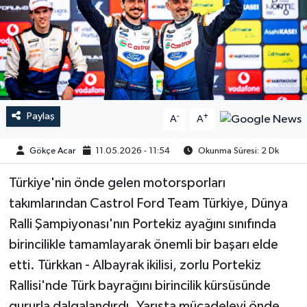
Paylaş
-
+
A
A
Gökçe Acar
11.05.2026 - 11:54
Okunma Süresi: 2 Dk
Türkiye'nin önde gelen motorsporları
takımlarından Castrol Ford Team Türkiye, Dünya
Ralli Şampiyonası'nın Portekiz ayağını sınıfında
birincilikle tamamlayarak önemli bir başarı elde
etti. Türkkan - Albayrak ikilisi, zorlu Portekiz
Rallisi'nde Türk bayrağını birincilik kürsüsünde
gururla dalgalandırdı. Yarışta mücadeleyi önde