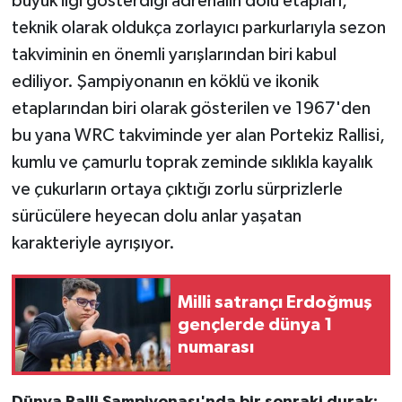
büyük ilgi gösterdiği adrenalin dolu etapları,
teknik olarak oldukça zorlayıcı parkurlarıyla sezon
takviminin en önemli yarışlarından biri kabul
ediliyor. Şampiyonanın en köklü ve ikonik
etaplarından biri olarak gösterilen ve 1967'den
bu yana WRC takviminde yer alan Portekiz Rallisi,
kumlu ve çamurlu toprak zeminde sıklıkla kayalık
ve çukurların ortaya çıktığı zorlu sürprizlerle
sürücülere heyecan dolu anlar yaşatan
karakteriyle ayrışıyor.
Milli satrançı Erdoğmuş
gençlerde dünya 1
numarası