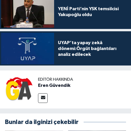
YENİ Parti’nin YSK temsilcisi
Yakupoğlu oldu
UYAP’ta yapay zekâ
dönemi:Örgüt bağlantıları
analiz edilecek
EDITÖR HAKKINDA
Eren Güvendik
Bunlar da ilginizi çekebilir