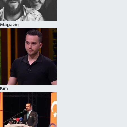
Siyaset
Magazin
Teknoloji
Televizyon
Yaşam-Çevre
Kim