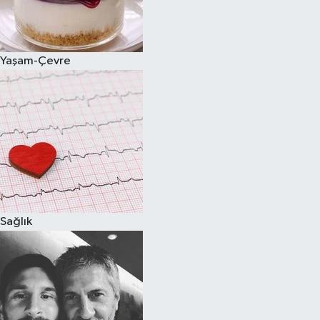
Spor
Yaşam-Çevre
Burç Yorumları
Çocuk
Eğitim
Hava Durumu
Kadın
Sağlık
Kim kimdir?
Kültür Sanat
Sağlık