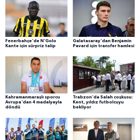
Fenerbahçe'de N'Golo
Galatasaray'dan Benjamin
Kante için sürpriz talip
Pavard için transfer hamlesi
Kahramanmaraşlı sporcu
Trabzon'da Salah coşkusu:
Avrupa'dan 4 madalyayla
Kent, yıldız futbolcuyu
döndü
bekliyor