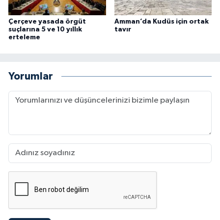
Çerçeve yasada örgüt
Amman’da Kudüs için ortak
suçlarına 5 ve 10 yıllık
tavır
erteleme
Yorumlar