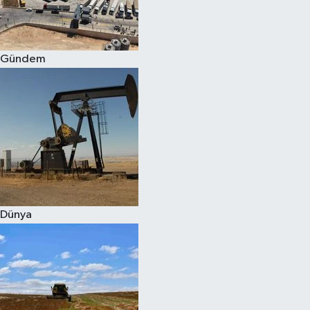
Spor
Gündem
Burç Yorumları
Çocuk
Eğitim
Hava Durumu
Kadın
Dünya
Kim kimdir?
Kültür Sanat
Sağlık