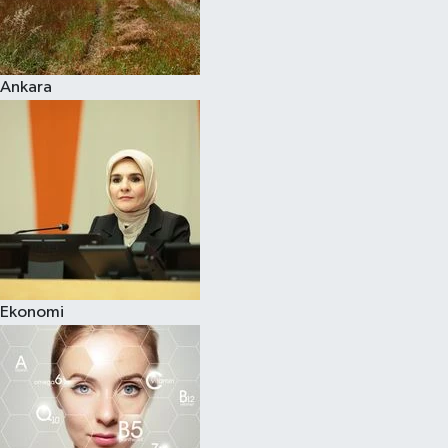
Siyaset
Ankara
Teknoloji
Televizyon
Yaşam-Çevre
Ekonomi