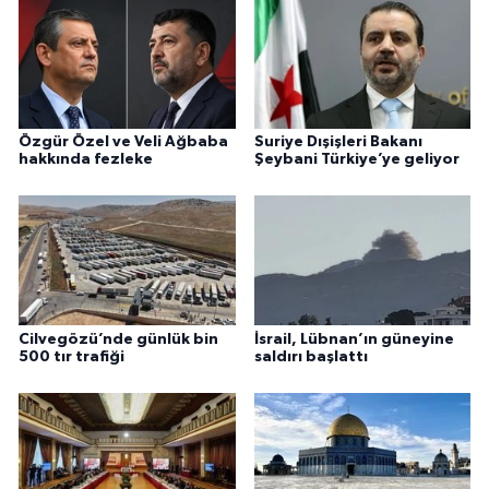
Özgür Özel ve Veli Ağbaba
Suriye Dışişleri Bakanı
hakkında fezleke
Şeybani Türkiye’ye geliyor
Cilvegözü’nde günlük bin
İsrail, Lübnan’ın güneyine
500 tır trafiği
saldırı başlattı