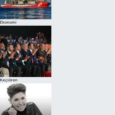
Siyaset
Ekonomi
Teknoloji
Televizyon
Yaşam-Çevre
Keçiören