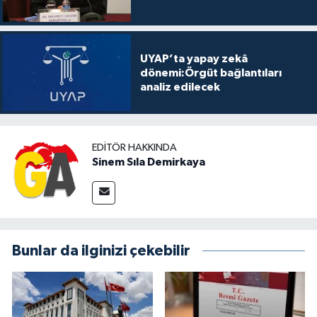
UYAP’ta yapay zekâ
dönemi:Örgüt bağlantıları
analiz edilecek
EDITÖR HAKKINDA
Sinem Sıla Demirkaya
Bunlar da ilginizi çekebilir