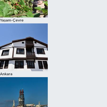
Spor
Yaşam-Çevre
Burç Yorumları
Çocuk
Eğitim
Hava Durumu
Kadın
Ankara
Kim kimdir?
Kültür Sanat
Sağlık