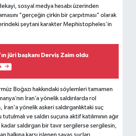
l Bekayi, sosyal medya hesabı üzerinden
masını "gerçeğin çirkin bir çarpıtması" olarak
rindeki şeytani karakter Mephistopheles’in
’ın jüri başkanı Derviş Zaim oldu
e
Hürmüz Boğazı hakkındaki söylemleri tamamen
manya’nın İran’a yönelik saldırılarda rol
İran'a yönelik askeri saldırganlıktaki suç
tulmalı ve saldırı suçuna aktif katılımının ağır
e kadar saldırgan bir tavır sergilerse sergilesin,
an halkına karşı işlenen savaş suçları