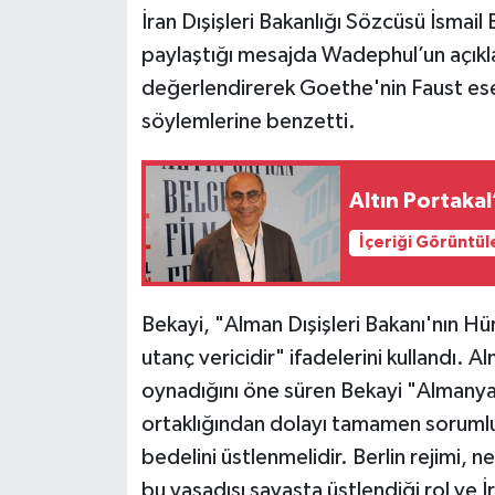
İran Dışişleri Bakanlığı Sözcüsü İsmai
Siyaset
paylaştığı mesajda Wadephul’un açıkla
değerlendirerek Goethe'nin Faust ese
Teknoloji
söylemlerine benzetti.
Televizyon
Altın Portakal
Yaşam-Çevre
İçeriği Görüntül
Bekayi, "Alman Dışişleri Bakanı'nın 
utanç vericidir" ifadelerini kullandı. Al
oynadığını öne süren Bekayi "Almanya, 
ortaklığından dolayı tamamen sorumlu tu
bedelini üstlenmelidir. Berlin rejimi, n
bu yasadışı savaşta üstlendiği rol ve İr