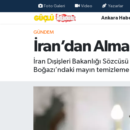
Foto Galeri
Video
Yazarlar
Ankara Habe
Özel Haber
GÜNDEM
Ankara Haberleri
İran’dan Alma
Resmi İlanlar
İran Dışişleri Bakanlığı Sözcü
Ekonomi
Boğazı’ndaki mayın temizleme mal
Gündem
Asayiş
Dünya
Magazin