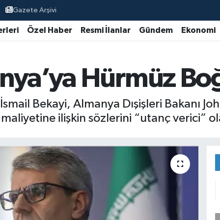
Gazete Arşivi
rleri
Özel Haber
Resmi İlanlar
Gündem
Ekonomi
nya’ya Hürmüz Boğa
sü İsmail Bekayi, Almanya Dışişleri Bakan
iyetine ilişkin sözlerini “utanç verici” ol