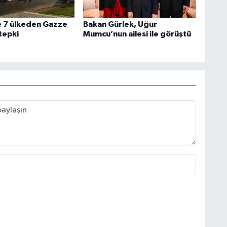
e 7 ülkeden Gazze
Bakan Gürlek, Uğur
 tepki
Mumcu’nun ailesi ile görüştü