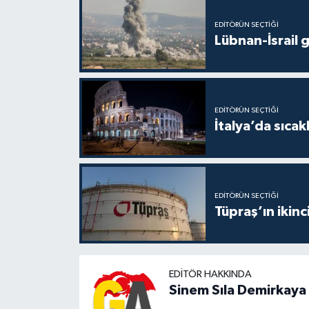
EDITÖRÜN SEÇTIĞI
Lübnan-İsrail 
EDITÖRÜN SEÇTIĞI
İtalya’da sıcak
EDITÖRÜN SEÇTIĞI
Tüpraş’ın ikinc
EDITÖR HAKKINDA
Sinem Sıla Demirkaya