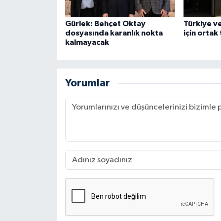
Gürlek: Behçet Oktay
Türkiye v
dosyasında karanlık nokta
için ortak
kalmayacak
Yorumlar