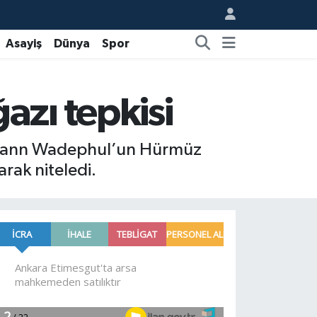
Asayiş
Dünya
Spor
zı tepkisi
ı Johann Wadephul’un Hürmüz
arak niteledi.