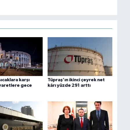
sıcaklara karşı
Tüpraş’ın ikinci çeyrek net
iyaretlere gece
kârı yüzde 291 arttı