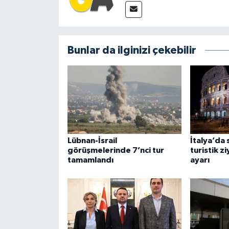
Bunlar da ilginizi çekebilir
Lübnan-İsrail
İtalya’da 
görüşmelerinde 7’nci tur
turistik z
tamamlandı
ayarı