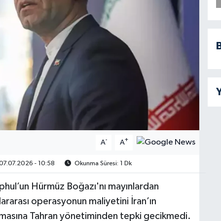
B
Y
-
+
A
A
07.07.2026 - 10:58
Okunma Süresi: 1 Dk
ephul’un Hürmüz Boğazı'nı mayınlardan
ararası operasyonun maliyetini İran’ın
lamasına Tahran yönetiminden tepki gecikmedi.