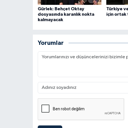
Gürlek: Behçet Oktay
Türkiye v
dosyasında karanlık nokta
için ortak
kalmayacak
Yorumlar