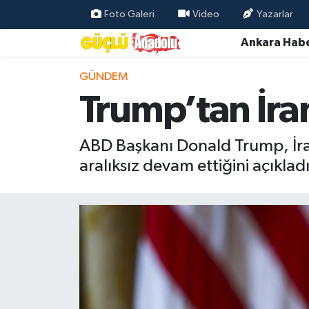
Foto Galeri
Video
Yazarlar
Ankara Habe
Özel Haber
GÜNDEM
Ankara Haberleri
Trump’tan İra
Resmi İlanlar
ABD Başkanı Donald Trump, İran 
Ekonomi
aralıksız devam ettiğini açıkladı
Gündem
Asayiş
Dünya
Magazin