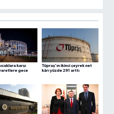
sıcaklara karşı
Tüpraş’ın ikinci çeyrek net
iyaretlere gece
kârı yüzde 291 arttı