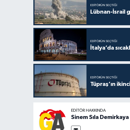
EDITÖRÜN SEÇTIĞI
Lübnan-İsrail 
EDITÖRÜN SEÇTIĞI
İtalya’da sıcak
EDITÖRÜN SEÇTIĞI
Tüpraş’ın ikinc
EDITÖR HAKKINDA
Sinem Sıla Demirkaya