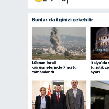
Bunlar da ilginizi çekebilir
Lübnan-İsrail
İtalya’da 
görüşmelerinde 7’nci tur
turistik z
tamamlandı
ayarı