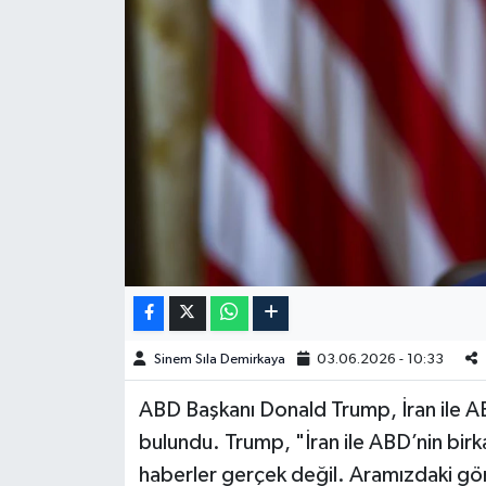
Spor
Burç Yorumları
Çocuk
Eğitim
Hava Durumu
Kadın
Sinem Sıla Demirkaya
03.06.2026 - 10:33
Kim kimdir?
ABD Başkanı Donald Trump, İran ile AB
Kültür Sanat
bulundu. Trump, "İran ile ABD’nin bir
haberler gerçek değil. Aramızdaki gör
Sağlık