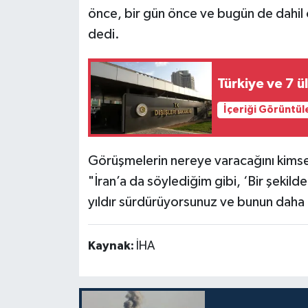
önce, bir gün önce ve bugün de dahil
Siyaset
dedi.
Teknoloji
Türkiye ve 7 ü
Televizyon
İçeriği Görüntül
Yaşam-Çevre
Görüşmelerin nereye varacağını kims
"İran’a da söylediğim gibi, ‘Bir şeki
yıldır sürdürüyorsunuz ve bunun daha 
Kaynak:
İHA