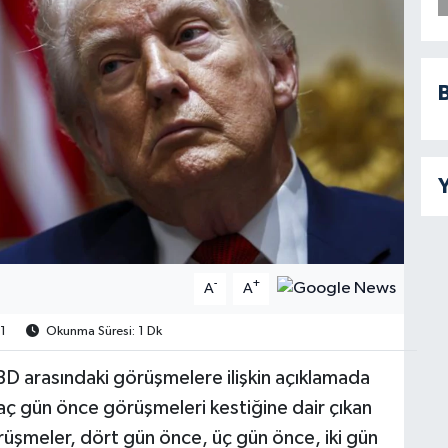
B
Y
-
+
A
A
1
Okunma Süresi: 1 Dk
D arasındaki görüşmelere ilişkin açıklamada
kaç gün önce görüşmeleri kestiğine dair çıkan
üşmeler, dört gün önce, üç gün önce, iki gün