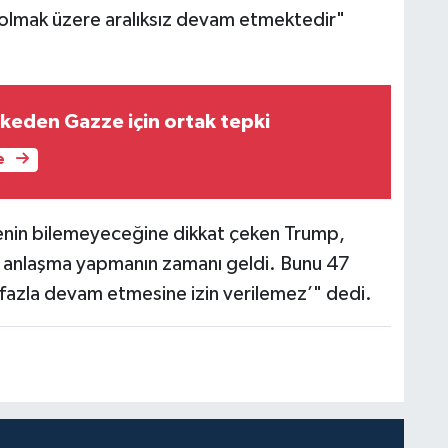
 olmak üzere aralıksız devam etmektedir"
lkeden Gazze için ortak tepki
e
enin bilemeyeceğine dikkat çeken Trump,
lde anlaşma yapmanın zamanı geldi. Bunu 47
fazla devam etmesine izin verilemez’" dedi.