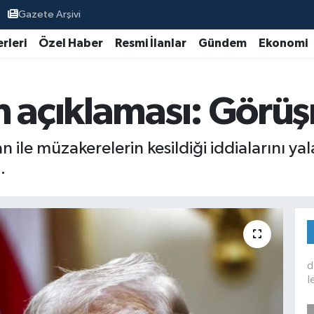
Gazete Arşivi
rleri
Özel Haber
Resmi İlanlar
Gündem
Ekonomi
n açıklaması: Görü
ile müzakerelerin kesildiği iddialarını ya
.