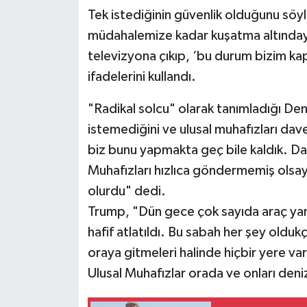
Tek istediğinin güvenlik olduğunu sö
müdahalemize kadar kuşatma altındayd
televizyona çıkıp, ‘bu durum bizim kap
ifadelerini kullandı.
"Radikal solcu" olarak tanımladığı Dem
istemediğini ve ulusal muhafızları dav
biz bunu yapmakta geç bile kaldık. D
Muhafızları hızlıca göndermemiş olsa
olurdu" dedi.
Trump, "Dün gece çok sayıda araç yan
hafif atlatıldı. Bu sabah her şey olduk
oraya gitmeleri halinde hiçbir yere va
Ulusal Muhafızlar orada ve onları deni