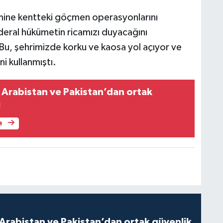
mine kentteki göçmen operasyonlarını
deral hükümetin ricamızı duyacağını
, şehrimizde korku ve kaosa yol açıyor ve
i kullanmıştı.
i Arabistan ve Pakistan’dan ortak
ı
e
 Arabistan ve Pakistan’dan ortak güvenlik