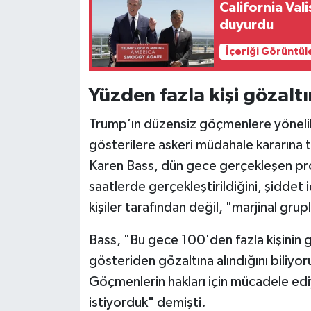
California Va
duyurdu
İçeriği Görüntül
Yüzden fazla kişi gözaltı
Trump’ın düzensiz göçmenlere yönelik 
gösterilere askeri müdahale kararına
Karen Bass, dün gece gerçekleşen pro
saatlerde gerçekleştirildiğini, şidde
kişiler tarafından değil, "marjinal grup
Bass, "Bu gece 100'den fazla kişinin g
gösteriden gözaltına alındığını biliyor
Göçmenlerin hakları için mücadele ed
istiyorduk" demişti.