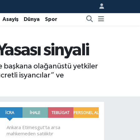
Asayiş
Dünya
Spor
asası sinyali
e başkana olağanüstü yetkiler
retli isyancılar” ve