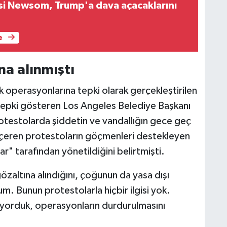
lisi Newsom, Trump'a dava açacaklarını
e
na alınmıştı
operasyonlarına tepki olarak gerçekleştirilen
 tepki gösteren Los Angeles Belediye Başkanı
testolarda şiddetin ve vandallığın gece geç
t içeren protestoların göçmenleri destekleyen
lar" tarafından yönetildiğini belirtmişti.
özaltına alındığını, çoğunun da yasa dışı
um. Bunun protestolarla hiçbir ilgisi yok.
iyorduk, operasyonların durdurulmasını