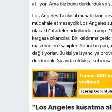
atılıyor. Ama biz bunu durdurduk ve ş
Los Angeles’ta ulusal muhafızların de
müdahale etmeseydik Los Angeles şu a
olacaktı" ifadelerini kullandı. Trump, "
kargaşa çıkarıcılar. Biri kaldırıma çeki
malzemelere sahipler. Sonra bu parçalar
dağıtıyorlar. Bu kişi ya isyancı ya prov
durdurduk. Şu anda oldukça kötü insan
Trump: ABD bay
verilmeli
İçeriği Görüntül
"Los Angeles kuşatma al