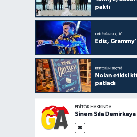
paktı
EDITÖRÜN SEÇTIĞI
Edis, Grammy’d
EDITÖRÜN SEÇTIĞI
Nolan etkisi ki
patladı
EDITÖR HAKKINDA
Sinem Sıla Demirkaya