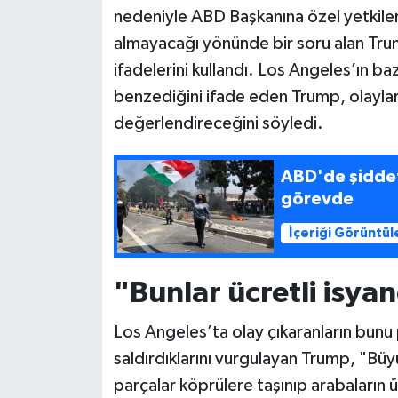
nedeniyle ABD Başkanına özel yetkiler 
Siyaset
almayacağı yönünde bir soru alan Trump
ifadelerini kullandı. Los Angeles’ın ba
Teknoloji
benzediğini ifade eden Trump, olaylar
değerlendireceğini söyledi.
Televizyon
ABD'de şiddet
Yaşam-Çevre
görevde
İçeriği Görüntül
"Bunlar ücretli isyan
Los Angeles’ta olay çıkaranların bunu p
saldırdıklarını vurgulayan Trump, "Büyü
parçalar köprülere taşınıp arabaların ü