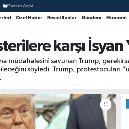
Gazete Arşivi
rleri
Özel Haber
Resmi İlanlar
Gündem
Ekonomi
rilere karşı İsyan Y
rına müdahalesini savunan Trump, gerekirs
ileceğini söyledi. Trump, protestocuları “üc
.