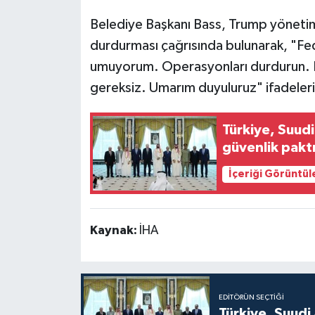
Belediye Başkanı Bass, Trump yöneti
durdurması çağrısında bulunarak, "Fe
umuyorum. Operasyonları durdurun. Bu
gereksiz. Umarım duyuluruz" ifadelerin
Türkiye, Suud
güvenlik pakt
İçeriği Görüntül
Kaynak:
İHA
EDITÖRÜN SEÇTIĞI
Türkiye, Suudi