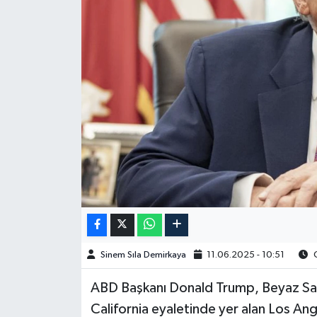
Spor
Burç Yorumları
Çocuk
Eğitim
Hava Durumu
Kadın
Kim kimdir?
Sinem Sıla Demirkaya
11.06.2025 - 10:51
O
Kültür Sanat
ABD Başkanı Donald Trump, Beyaz Saray
California eyaletinde yer alan Los Ang
Sağlık