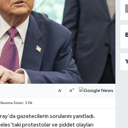
B
Y
-
+
A
A
kunma Süresi: 3 Dk
’da gazetecilerin sorularını yanıtladı.
eles’taki protestolar ve şiddet olayları