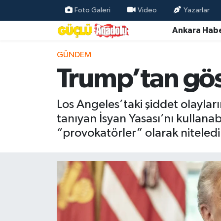
Foto Galeri
Video
Yazarlar
Ankara Habe
Özel Haber
GÜNDEM
Ankara Haberleri
Trump’tan göste
Resmi İlanlar
Los Angeles’taki şiddet olayla
Ekonomi
tanıyan İsyan Yasası’nı kullanab
“provokatörler” olarak niteledi
Gündem
Asayiş
Dünya
Magazin