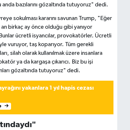
u anda bazılarını gözaltında tutuyoruz" dedi.
vreye sokulması kararını savunan Trump, "Eğer
n birkaç ay önce olduğu gibi yanıyor
Bunlar ücretli isyancılar, provokatörler. Ücretli
ciyle vuruyor, taş koparıyor. Tüm gerekli
ı, silah olarak kullanılmak üzere insanlara
okatör ya da kargaşa çıkarıcı. Biz bu işi
ları gözaltında tutuyoruz" dedi.
rağını yakanlara 1 yıl hapis cezası
e
tındaydı"