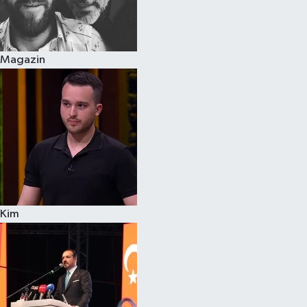
Siyaset
Magazin
Teknoloji
Televizyon
Yaşam-Çevre
Kim