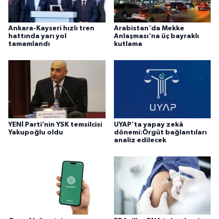
Ankara-Kayseri hızlı tren
Arabistan'da Mekke
hattında yarı yol
Anlaşması'na üç bayraklı
tamamlandı
kutlama
YENİ Parti’nin YSK temsilcisi
UYAP’ta yapay zekâ
Yakupoğlu oldu
dönemi:Örgüt bağlantıları
analiz edilecek