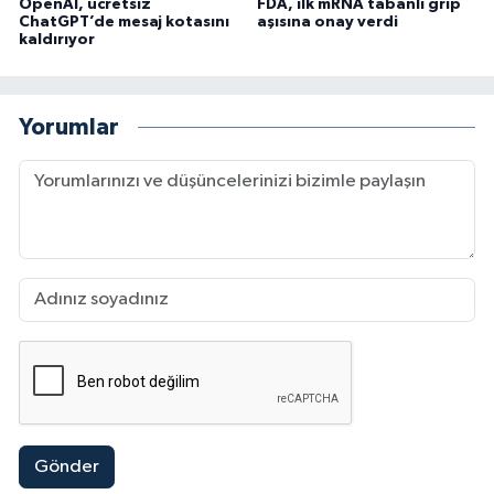
OpenAI, ücretsiz
FDA, ilk mRNA tabanlı grip
ChatGPT’de mesaj kotasını
aşısına onay verdi
kaldırıyor
Yorumlar
Gönder