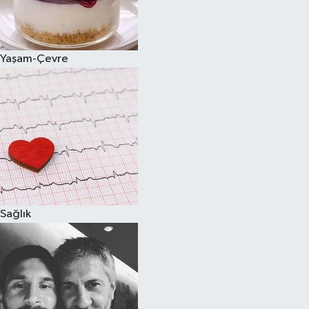
Spor
Yaşam-Çevre
Burç Yorumları
Çocuk
Eğitim
Hava Durumu
Kadın
Sağlık
Kim kimdir?
Kültür Sanat
Sağlık