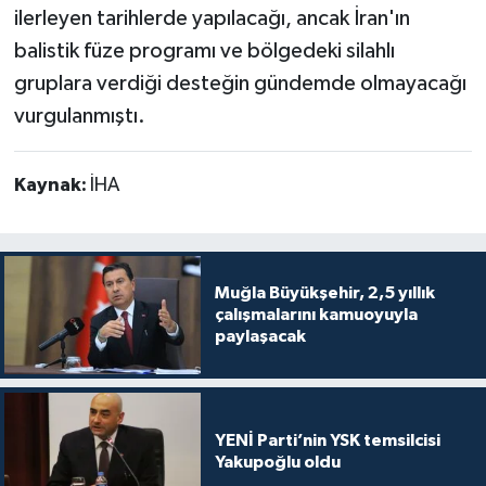
ilerleyen tarihlerde yapılacağı, ancak İran'ın
balistik füze programı ve bölgedeki silahlı
gruplara verdiği desteğin gündemde olmayacağı
vurgulanmıştı.
Kaynak:
İHA
Muğla Büyükşehir, 2,5 yıllık
çalışmalarını kamuoyuyla
paylaşacak
YENİ Parti’nin YSK temsilcisi
Yakupoğlu oldu