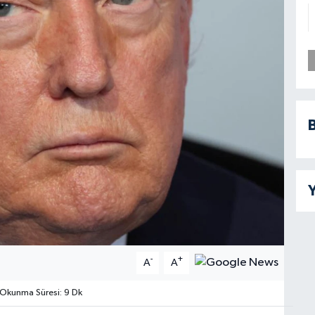
B
Y
-
+
A
A
Okunma Süresi: 9 Dk