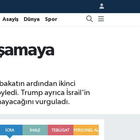
Asayiş
Dünya
Spor
 aşamaya
akatın ardından ikinci
ledi. Trump ayrıca İsrail'in
amayacağını vurguladı.