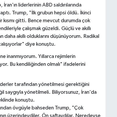
İran'ın liderlerinin ABD saldırılarında
tı. Trump, "İlk grubun hepsi öldü. İkinci
ir kısmı gitti. Bence mevcut durumda çok
dileriyle çalışmak güzeldi. Güçlü ve akıllı
tan daha akıllı olduklarını düşünüyorum. Radikal
alışıyorlar" diye konuştu.
ne inanmıyorum. Yıllarca rejimlerin
or. Bu kendiliğinden olmalı" ifadelerini
iderler tarafından yönetilmesi gerektiğini
l saygıyla yönetilmeli. Biliyorsunuz, İran'da
eklinde konuştu.
larından övgüyle bahseden Trump, "Çok
ının üzerindeydiler. Ön saftaydılar. Neredeyse