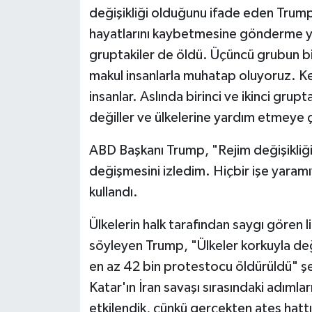
değişikliği olduğunu ifade eden Trump, 
hayatlarını kaybetmesine gönderme yap
gruptakiler de öldü. Üçüncü grubun b
makul insanlarla muhatap oluyoruz. Ken
insanlar. Aslında birinci ve ikinci grup
değiller ve ülkelerine yardım etmeye ç
ABD Başkanı Trump, "Rejim değişikliği
değişmesini izledim. Hiçbir işe yaramıy
kullandı.
Ülkelerin halk tarafından saygı gören l
söyleyen Trump, "Ülkeler korkuyla deği
en az 42 bin protestocu öldürüldü" ş
Katar'ın İran savaşı sırasındaki adım
etkilendik, çünkü gerçekten ateş hatt