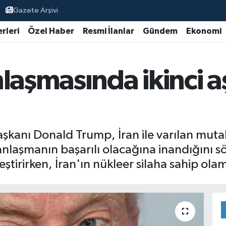
Gazete Arşivi
rleri
Özel Haber
Resmi İlanlar
Gündem
Ekonomi
nlaşmasında ikinci
kanı Donald Trump, İran ile varılan mutab
nlaşmanın başarılı olacağına inandığını söy
leştirirken, İran'ın nükleer silaha sahip ol