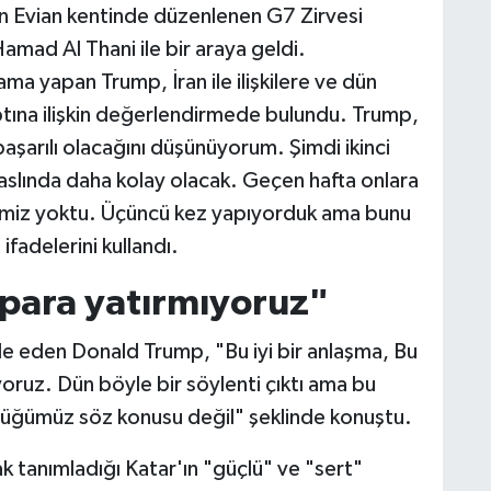
n Evian kentinde düzenlenen G7 Zirvesi
amad Al Thani ile bir araya geldi.
a yapan Trump, İran ile ilişkilere ve dün
ptına ilişkin değerlendirmede bulundu. Trump,
başarılı olacağını düşünüyorum. Şimdi ikinci
lında daha kolay olacak. Geçen hafta onlara
miz yoktu. Üçüncü kez yapıyorduk ama bunu
adelerini kullandı.
 para yatırmıyoruz"
ifade eden Donald Trump, "Bu iyi bir anlaşma, Bu
yoruz. Dün böyle bir söylenti çıktı ama bu
ülüğümüz söz konusu değil" şeklinde konuştu.
rak tanımladığı Katar'ın "güçlü" ve "sert"