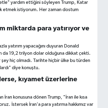
tle" yardım ettiğini söyleyen Trump, Katar
brik etmek istiyorum. Her zaman dostum
 miktarda para yatırıyor ve
fazla yatırım yapacağını duyuran Donald
 da 19,2 trilyon dolar olduğuna dikkat çekti.
 şey hiç olmadı. Tarihte hiçbir ülke bu türden
olardı" diye konuştu.
lerse, kıyamet üzerlerine
an İran konusuna dönen Trump, "İran ile kısa
oruz. İstersek İran'a para yatırma hakkımız var