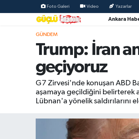
Foto Galeri
Video
Yazarlar
Ankara Habe
Özel Haber
GÜNDEM
Ankara Haberleri
Trump: İran a
Resmi İlanlar
geçiyoruz
Ekonomi
G7 Zirvesi'nde konuşan ABD Baş
Gündem
aşamaya geçildiğini belirterek a
Lübnan'a yönelik saldırılarını e
Asayiş
Dünya
Magazin