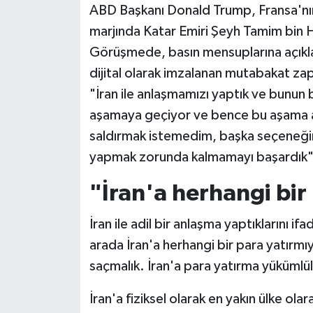
ABD Başkanı Donald Trump, Fransa'nı
marjında Katar Emiri Şeyh Tamim bin H
Siyaset
Görüşmede, basın mensuplarına açıklam
Teknoloji
dijital olarak imzalanan mutabakat za
"İran ile anlaşmamızı yaptık ve bunun 
Televizyon
aşamaya geçiyor ve bence bu aşama as
saldırmak istemedim, başka seçeneği
Yaşam-Çevre
yapmak zorunda kalmamayı başardık" if
"İran'a herhangi bir
İran ile adil bir anlaşma yaptıklarını 
arada İran'a herhangi bir para yatırmı
saçmalık. İran'a para yatırma yüküml
İran'a fiziksel olarak en yakın ülke ola