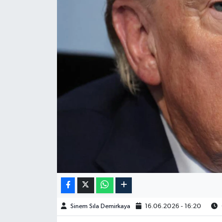
Spor
Burç Yorumları
Çocuk
Eğitim
Hava Durumu
Kadın
Kim kimdir?
Kültür Sanat
Sinem Sıla Demirkaya
16.06.2026 - 16:20
Sağlık