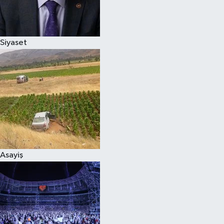
Spor
Siyaset
Burç Yorumları
Çocuk
Eğitim
Hava Durumu
Kadın
Asayiş
Kim kimdir?
Kültür Sanat
Sağlık