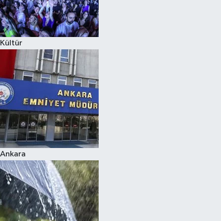
Siyaset
Kültür
Teknoloji
Televizyon
Yaşam-Çevre
Ankara