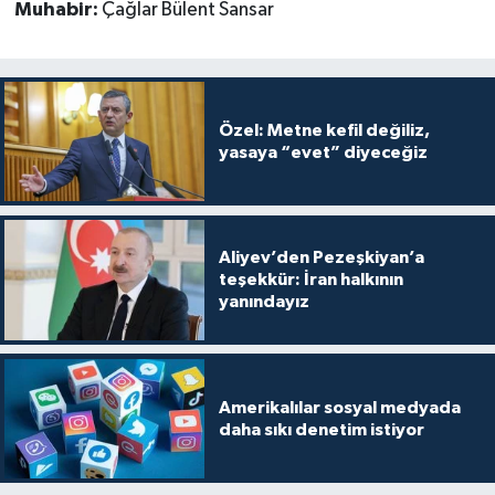
Muhabir:
Çağlar Bülent Sansar
Özel: Metne kefil değiliz,
yasaya “evet” diyeceğiz
Aliyev’den Pezeşkiyan’a
teşekkür: İran halkının
yanındayız
Amerikalılar sosyal medyada
daha sıkı denetim istiyor