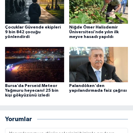
Çocuklar Güvende ekipleri
Niğde Ömer Halisdemir
9 bin 842 çocuğu
Üniversitesi’nde yılın ilk
yönlendirdi
meyve hasadı yapıldı
Bursa’da Perseid Meteor
Palandöken'den
Yağmuru heyecanı! 25 bin
yapılandırmada faiz çağrısı
kişi gökyüzünü izledi
Yorumlar