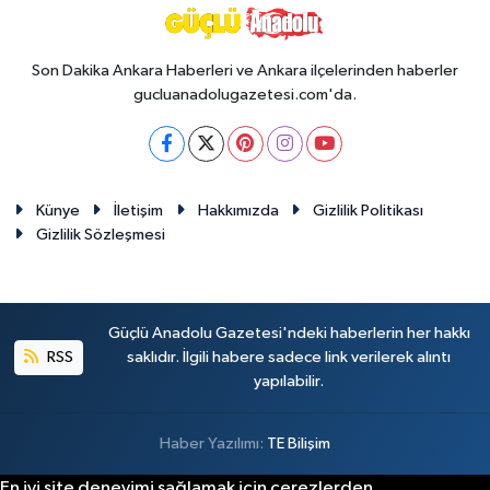
Son Dakika Ankara Haberleri ve Ankara ilçelerinden haberler
gucluanadolugazetesi.com'da.
Künye
İletişim
Hakkımızda
Gizlilik Politikası
Gizlilik Sözleşmesi
Güçlü Anadolu Gazetesi'ndeki haberlerin her hakkı
RSS
saklıdır. İlgili habere sadece link verilerek alıntı
yapılabilir.
Haber Yazılımı:
TE Bilişim
En iyi site deneyimi sağlamak için çerezlerden