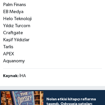
Palm Finans
EB Medya
Helo Teknoloji
Yıldız Turcorn
Craftgate
Kaşif Yıldızlar
Tarlis
APEX
Aquanomy
Kaynak:
İHA
Nolan etkisi kitapçı raflarına
taşındı, Odysseia satışları