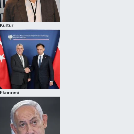
Spor
Kültür
Burç Yorumları
Çocuk
Eğitim
Hava Durumu
Kadın
Ekonomi
Kim kimdir?
Kültür Sanat
Sağlık