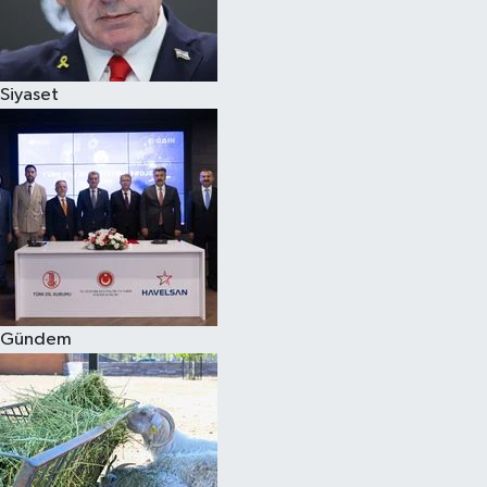
Siyaset
Siyaset
Teknoloji
Televizyon
Yaşam-Çevre
Gündem