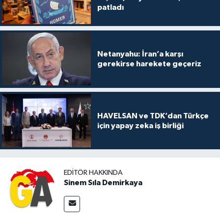
patladı
Netanyahu: İran’a karşı
gerekirse harekete geçeriz
HAVELSAN ve TDK’dan Türkçe
için yapay zeka iş birliği
EDITÖR HAKKINDA
Sinem Sıla Demirkaya