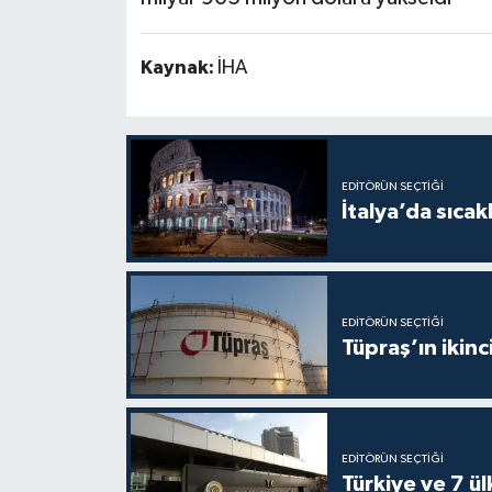
Kaynak:
İHA
EDITÖRÜN SEÇTIĞI
İtalya’da sıcak
EDITÖRÜN SEÇTIĞI
Tüpraş’ın ikinc
EDITÖRÜN SEÇTIĞI
Türkiye ve 7 ü