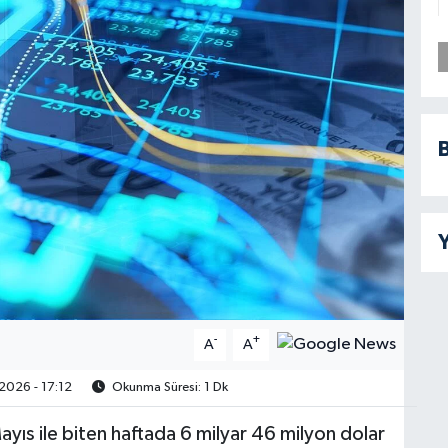
B
Y
-
+
A
A
2026 - 17:12
Okunma Süresi: 1 Dk
yıs ile biten haftada 6 milyar 46 milyon dolar