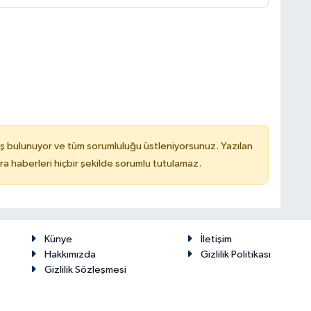
ş bulunuyor ve tüm sorumluluğu üstleniyorsunuz. Yazılan
 haberleri hiçbir şekilde sorumlu tutulamaz.
Künye
İletişim
Hakkımızda
Gizlilik Politikası
Gizlilik Sözleşmesi