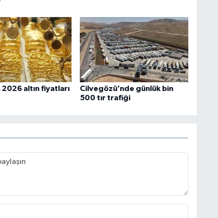
2026 altın fiyatları
Cilvegözü’nde günlük bin
500 tır trafiği