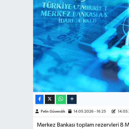
Spor
Burç Yorumları
Çocuk
Eğitim
Hava Durumu
Kadın
Kim kimdir?
Pelin Güvendik
14.05.2026 - 16:25
14.05.
Kültür Sanat
Merkez Bankası toplam rezervleri 8 Ma
Sağlık