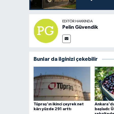
EDITÖR HAKKINDA
Pelin Güvendik
Bunlar da ilginizi çekebilir
Tüpraş’ın ikinci çeyrek net
Ankara'da
kârı yüzde 291 arttı
başladı: Ü
rekolted