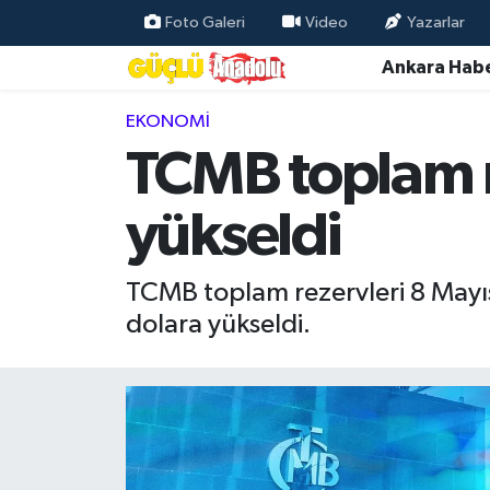
Foto Galeri
Video
Yazarlar
Ankara Habe
Özel Haber
EKONOMI
Ankara Haberleri
TCMB toplam r
Resmi İlanlar
yükseldi
Ekonomi
TCMB toplam rezervleri 8 Mayıs
Gündem
dolara yükseldi.
Asayiş
Dünya
Magazin