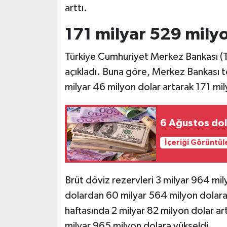
arttı.
Siyaset
171 milyar 529 milyo
Teknoloji
Türkiye Cumhuriyet Merkez Bankası (TC
açıkladı. Buna göre, Merkez Bankası t
Televizyon
milyar 46 milyon dolar artarak 171 mi
Yaşam-Çevre
6 Ağustos dol
İçeriği Görüntül
Brüt döviz rezervleri 3 milyar 964 mi
dolardan 60 milyar 564 milyon dolara y
haftasında 2 milyar 82 milyon dolar a
milyar 965 milyon dolara yükseldi