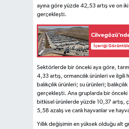
ayına göre yüzde 42,53 artış ve on ik
Siyaset
gerçekleşti.
Teknoloji
Cilvegözü’nde 
Televizyon
İçeriği Görüntül
Yaşam-Çevre
Sektörlerde bir önceki aya göre, tarım 
4,33 artış, ormancılık ürünleri ve ilgil
balıkçılık ürünleri; su ürünleri; balıkçı
gerçekleşti. Ana gruplarda bir önceki 
bitkisel ürünlerde yüzde 10,37 artış, ç
5,58 azalış ve canlı hayvanlar ve hayv
Yıllık değişimin en yüksek olduğu alt 