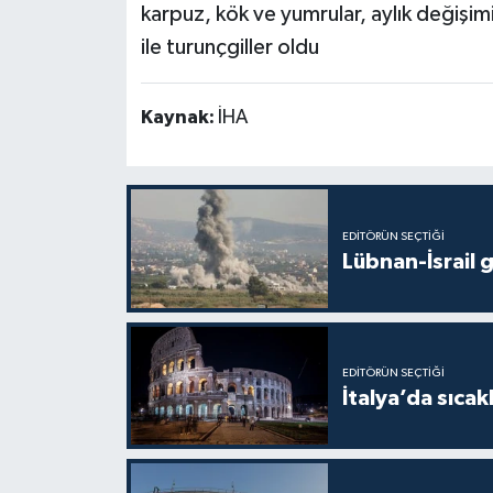
karpuz, kök ve yumrular, aylık değişim
ile turunçgiller oldu
Kaynak:
İHA
EDITÖRÜN SEÇTIĞI
Lübnan-İsrail 
EDITÖRÜN SEÇTIĞI
İtalya’da sıcak