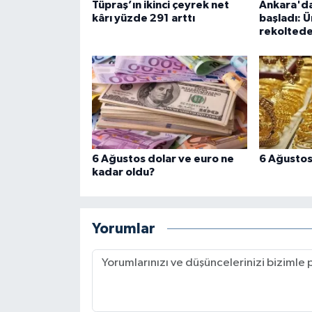
Tüpraş’ın ikinci çeyrek net
Ankara'da
kârı yüzde 291 arttı
başladı: Ü
rekolted
6 Ağustos dolar ve euro ne
6 Ağustos 
kadar oldu?
Yorumlar