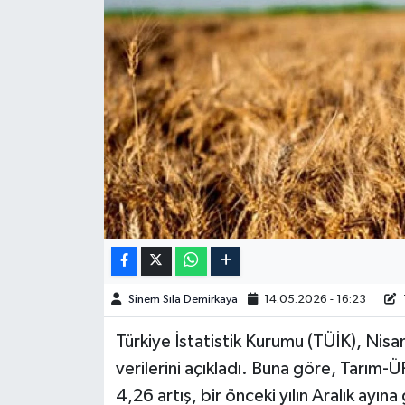
Spor
Burç Yorumları
Çocuk
Eğitim
Hava Durumu
Kadın
Sinem Sıla Demirkaya
14.05.2026 - 16:23
Kim kimdir?
Türkiye İstatistik Kurumu (TÜİK), Nisan
Kültür Sanat
verilerini açıkladı. Buna göre, Tarım-
4,26 artış, bir önceki yılın Aralık ayına
Sağlık