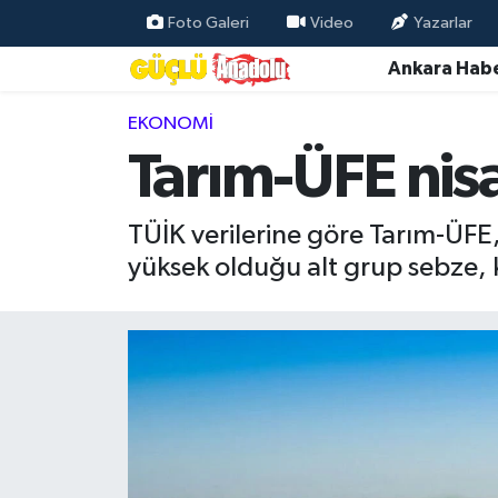
Foto Galeri
Video
Yazarlar
Ankara Habe
Özel Haber
EKONOMI
Ankara Haberleri
Tarım-ÜFE nisa
Resmi İlanlar
TÜİK verilerine göre Tarım-ÜFE, 
Ekonomi
yüksek olduğu alt grup sebze, 
Gündem
Asayiş
Dünya
Magazin