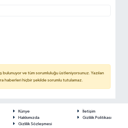
ş bulunuyor ve tüm sorumluluğu üstleniyorsunuz. Yazılan
 haberleri hiçbir şekilde sorumlu tutulamaz.
Künye
İletişim
Hakkımızda
Gizlilik Politikası
Gizlilik Sözleşmesi