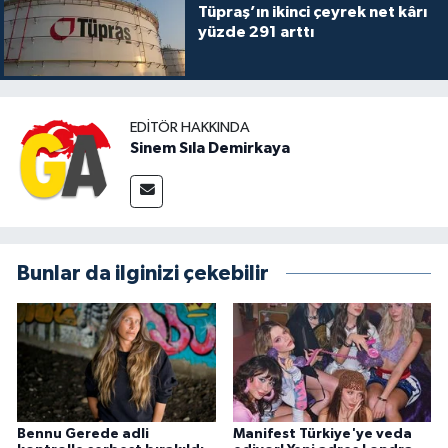
Tüpraş’ın ikinci çeyrek net kârı
yüzde 291 arttı
EDITÖR HAKKINDA
Sinem Sıla Demirkaya
Bunlar da ilginizi çekebilir
Bennu Gerede adli
Manifest Türkiye'ye veda