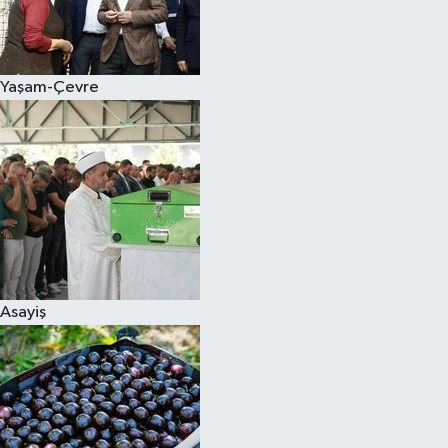
Siyaset
Yaşam-Çevre
Teknoloji
Televizyon
Yaşam-Çevre
Asayiş