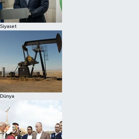
Spor
Siyaset
Burç Yorumları
Çocuk
Eğitim
Hava Durumu
Kadın
Dünya
Kim kimdir?
Kültür Sanat
Sağlık