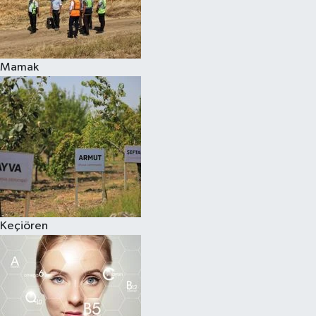
Mamak
Keçiören