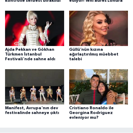
kontrolle serbest bırakıldı
ediyor! Yeni adres Londra
Ajda Pekkan ve Gökhan
Güllü’nün kızına
Türkmen İstanbul
ağırlaştırılmış müebbet
Festivali'nde sahne aldı
talebi
Manifest, Avrupa'nın dev
Cristiano Ronaldo ile
festivalinde sahneye çıktı
Georgina Rodríguez
evleniyor mu?