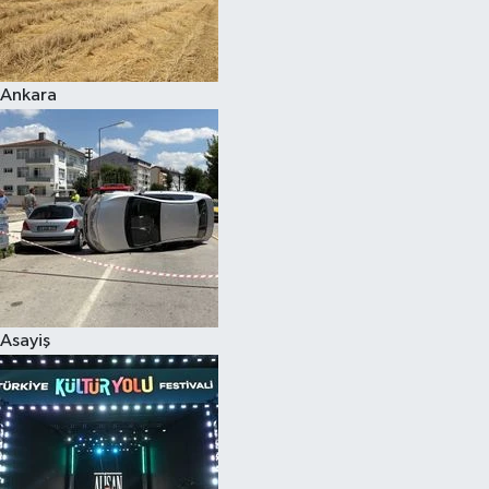
Siyaset
Ankara
Teknoloji
Televizyon
Yaşam-Çevre
Asayiş