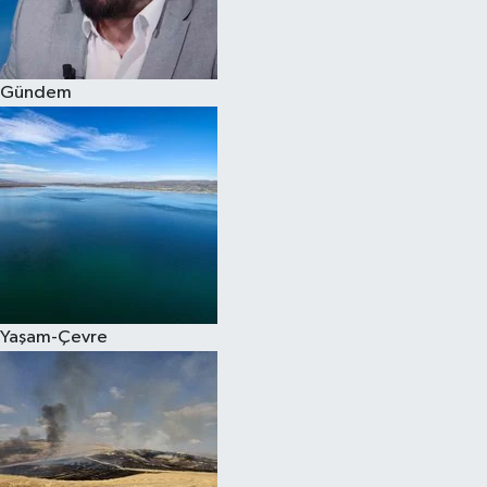
Spor
Gündem
Burç Yorumları
Çocuk
Eğitim
Hava Durumu
Kadın
Yaşam-Çevre
Kim kimdir?
Kültür Sanat
Sağlık