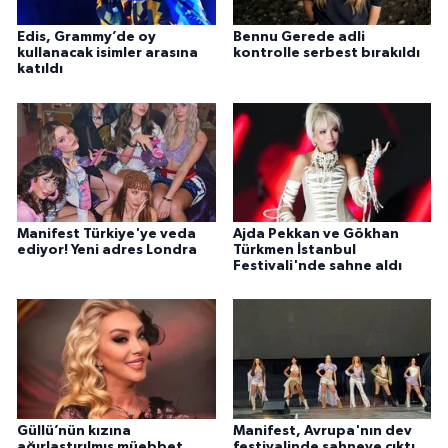
Edis, Grammy’de oy
Bennu Gerede adli
kullanacak isimler arasına
kontrolle serbest bırakıldı
katıldı
Manifest Türkiye'ye veda
Ajda Pekkan ve Gökhan
ediyor! Yeni adres Londra
Türkmen İstanbul
Festivali'nde sahne aldı
Güllü’nün kızına
Manifest, Avrupa'nın dev
ağırlaştırılmış müebbet
festivalinde sahneye çıktı