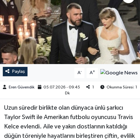
Paylaş
-
+
A
A
Eren Güvendik
05.07.2026 - 09:45
1
Okunma Süresi: 1
Dk
Uzun süredir birlikte olan dünyaca ünlü şarkıcı
Taylor Swift ile Amerikan futbolu oyuncusu Travis
Kelce evlendi. Aile ve yakın dostlarının katıldığı
düğün töreniyle hayatlarını birleştiren çiftin, evlilik