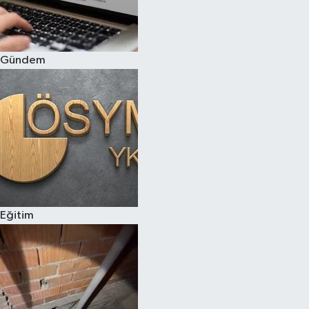
Siyaset
Gündem
Teknoloji
Televizyon
Yaşam-Çevre
Eğitim