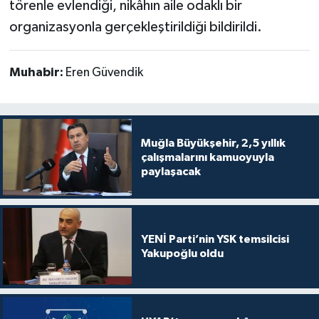
törenle evlendiği, nikâhın aile odaklı bir
organizasyonla gerçekleştirildiği bildirildi.
Muhabir:
Eren Güvendik
Muğla Büyükşehir, 2,5 yıllık
çalışmalarını kamuoyuyla
paylaşacak
YENİ Parti’nin YSK temsilcisi
Yakupoğlu oldu