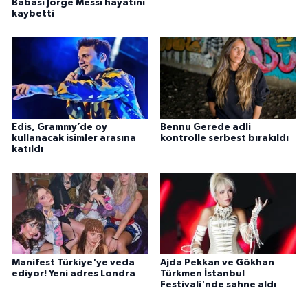
Babası Jorge Messi hayatını
kaybetti
Edis, Grammy’de oy
Bennu Gerede adli
kullanacak isimler arasına
kontrolle serbest bırakıldı
katıldı
Manifest Türkiye'ye veda
Ajda Pekkan ve Gökhan
ediyor! Yeni adres Londra
Türkmen İstanbul
Festivali'nde sahne aldı