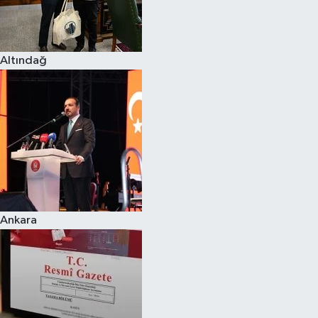
Spor
Altındağ
Burç Yorumları
Çocuk
Eğitim
Hava Durumu
Kadın
Ankara
Kim kimdir?
Kültür Sanat
Sağlık