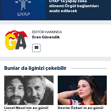
UYAP’ta yapay zekâ
dönemi:Örgüt bağlantıları
analiz edilecek
EDITÖR HAKKINDA
Eren Güvendik
Bunlar da ilginizi çekebilir
Lionel Messi’nin acı günü!
Devrim Özkan’ın acı günü!