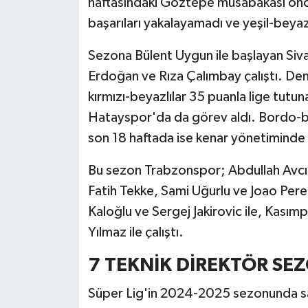
haftasındaki Göztepe müsabakası önce
başarıları yakalayamadı ve yeşil-beyaz
Sezona Bülent Uygun ile başlayan Si
Erdoğan ve Rıza Çalımbay çalıştı. Den
kırmızı-beyazlılar 35 puanla lige tutu
Hatayspor'da da görev aldı. Bordo-be
son 18 haftada ise kenar yönetiminde 
Bu sezon Trabzonspor; Abdullah Avcı,
Fatih Tekke, Sami Uğurlu ve Joao Perei
Kaloğlu ve Sergej Jakirovic ile, Kası
Yılmaz ile çalıştı.
7 TEKNİK DİREKTÖR S
Süper Lig'in 2024-2025 sezonunda sad