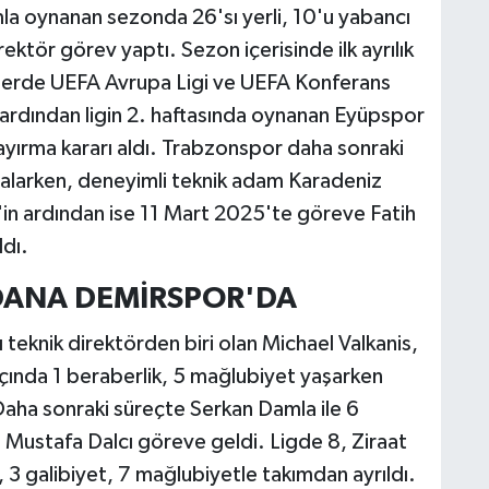
mla oynanan sezonda 26'sı yerli, 10'u yabancı
ektör görev yaptı. Sezon içerisinde ilk ayrılık
lerde UEFA Avrupa Ligi ve UEFA Konferans
n ardından ligin 2. haftasında oynanan Eyüpspor
 ayırma kararı aldı. Trabzonspor daha sonraki
alarken, deneyimli teknik adam Karadeniz
'in ardından ise 11 Mart 2025'te göreve Fatih
ldı.
ADANA DEMİRSPOR'DA
teknik direktörden biri olan Michael Valkanis,
ında 1 beraberlik, 5 mağlubiyet yaşarken
Daha sonraki süreçte Serkan Damla ile 6
 Mustafa Dalcı göreve geldi. Ligde 8, Ziraat
 3 galibiyet, 7 mağlubiyetle takımdan ayrıldı.