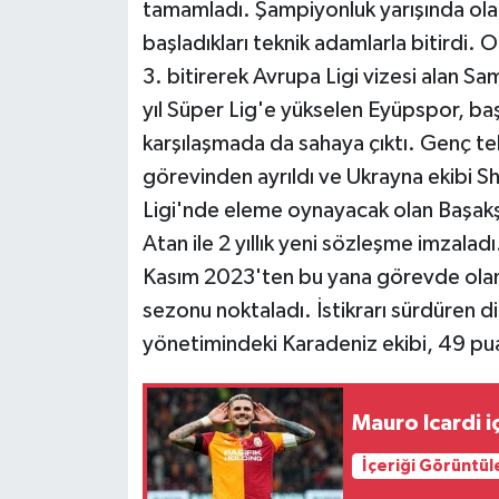
tamamladı. Şampiyonluk yarışında ola
başladıkları teknik adamlarla bitirdi. 
3. bitirerek Avrupa Ligi vizesi alan S
yıl Süper Lig'e yükselen Eyüpspor, baş
karşılaşmada da sahaya çıktı. Genç 
görevinden ayrıldı ve Ukrayna ekibi S
Ligi'nde eleme oynayacak olan Başak
Atan ile 2 yıllık yeni sözleşme imzalad
Kasım 2023'ten bu yana görevde olan 
sezonu noktaladı. İstikrarı sürdüren d
yönetimindeki Karadeniz ekibi, 49 pu
Mauro Icardi i
İçeriği Görüntül