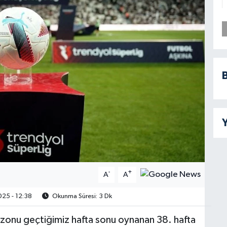
B
Y
-
+
A
A
25 - 12:38
Okunma Süresi: 3 Dk
onu geçtiğimiz hafta sonu oynanan 38. hafta