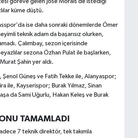
si göreve gelen Jose Morais de istediği
lılar küme düştü.
vasspor'da ise daha sonraki dönemlerde Ömer
eyimli teknik adam da başarısız olurken,
namadı. Çalımbay, sezon içerisinde
yazlılar sezona Özhan Pulat ile başlarken,
Murat Şahin yer aldı.
 Şenol Güneş ve Fatih Tekke ile, Alanyaspor;
ra ile, Kayserispor; Burak Yılmaz, Sinan
mpaşa da Sami Uğurlu, Hakan Keleş ve Burak
EZONU TAMAMLADI
ece 7 teknik direktör, tek takımla