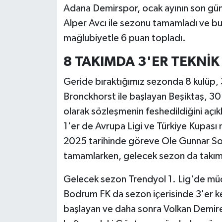
Adana Demirspor, ocak ayının son günl
Alper Avcı ile sezonu tamamladı ve bu 
mağlubiyetle 6 puan topladı.
8 TAKIMDA 3'ER TEKNİ
Geride bıraktığımız sezonda 8 kulüp, 
Bronckhorst ile başlayan Beşiktaş, 30 K
olarak sözleşmenin feshedildiğini açık
1'er de Avrupa Ligi ve Türkiye Kupası 
2025 tarihinde göreve Ole Gunnar Sols
tamamlarken, gelecek sezon da takım
Gelecek sezon Trendyol 1. Lig'de mü
Bodrum FK da sezon içerisinde 3'er ke
başlayan ve daha sonra Volkan Demire