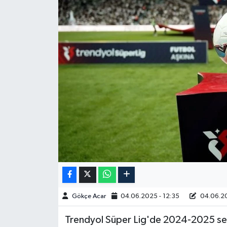
Spor
Burç Yorumları
Çocuk
Eğitim
Hava Durumu
Kadın
Kim kimdir?
Gökçe Acar
04.06.2025 - 12:35
04.06.20
Kültür Sanat
Trendyol Süper Lig'de 2024-2025 sez
Sağlık