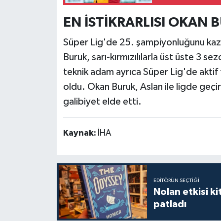
EN İSTİKRARLISI OKAN 
Süper Lig'de 25. şampiyonluğunu kaz
Buruk, sarı-kırmızılılarla üst üste 3 s
teknik adam ayrıca Süper Lig'de aktif te
oldu. Okan Buruk, Aslan ile ligde geçi
galibiyet elde etti.
Kaynak:
İHA
EDITÖRÜN SEÇTIĞI
Nolan etkisi ki
patladı