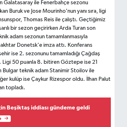
n Galatasaray ile Fenerbahçe sezonu
Okan Buruk ve Jose Mourinho'nun yanı sıra, ligi
amsunspor, Thomas Reis ile çalıştı. Geçtiğimiz
arılı bir sezon geçirirken Arda Turan son
teknik adam sezonun tamamlanmasıyla
hakhtar Donetsk'e imza attı. Konferans
şehir ise 2. sezonunu tamamladığı Çağdaş
ı. Ligi 50 puanla 8. bitiren Göztepe ise 21
Bulgar teknik adam Stanimir Stoilov ile
iğer kulüp ise Çaykur Rizespor oldu. İlhan Palut
an topladı.
çin Beşiktaş iddiası gündeme geldi
e