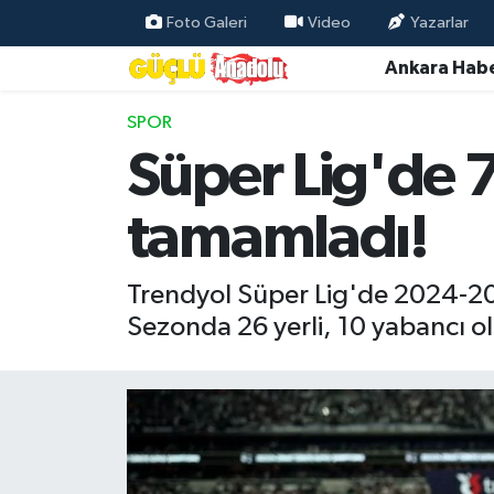
Foto Galeri
Video
Yazarlar
Ankara Habe
Özel Haber
SPOR
Ankara Haberleri
Süper Lig'de 7
Resmi İlanlar
tamamladı!
Ekonomi
Trendyol Süper Lig'de 2024-20
Gündem
Sezonda 26 yerli, 10 yabancı o
Asayiş
Dünya
Magazin