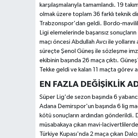
karşılaşmalarıyla tamamlandı. 19 takı
olmak üzere toplam 36 farklı teknik dir
Siyaset
Trabzonspor'dan geldi. Bordo-mavili
Teknoloji
Ligi elemelerinde başarısız sonuçları
maçı öncesi Abdullah Avcı ile yollarını
Televizyon
süreçte Şenol Güneş ile sözleşme imz
ekibinin başında 26 maça çıktı. Güneş
Yaşam-Çevre
Tekke geldi ve kalan 11 maçta görev a
EN FAZLA DEĞİŞİKLİK 
Süper Lig'de sezon başında 6 yabancı 
Adana Demirspor'un başında 6 lig maç
kötü sonuçların ardından gönderildi. 
müsabakaya çıkan mavi-lacivertlilerde
Türkiye Kupası'nda 2 maça çıkan Dalcı,