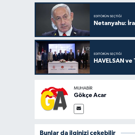
EDITÖRÜN SEÇTIĞI
Netanyahu: İra
EDITÖRÜN SEÇTIĞI
HAVELSAN ve TD
MUHABIR
Gökçe Acar
Bunlar da ilginizi çekebilir