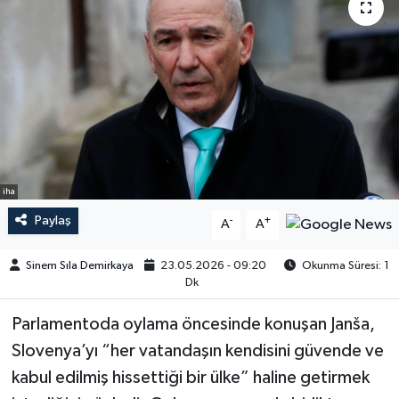
iha
Paylaş
-
+
A
A
Sinem Sıla Demirkaya
23.05.2026 - 09:20
Okunma Süresi: 1
Dk
Parlamentoda oylama öncesinde konuşan Janša,
Slovenya’yı “her vatandaşın kendisini güvende ve
kabul edilmiş hissettiği bir ülke” haline getirmek