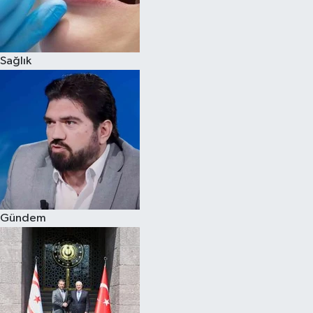
Siyaset
Sağlık
Teknoloji
Televizyon
Yaşam-Çevre
Gündem