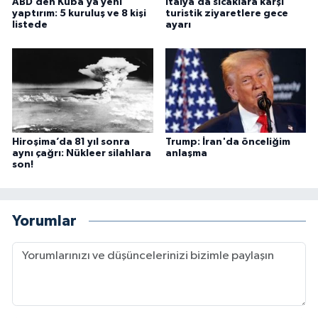
ABD’den Küba’ya yeni
İtalya’da sıcaklara karşı
yaptırım: 5 kuruluş ve 8 kişi
turistik ziyaretlere gece
listede
ayarı
Hiroşima’da 81 yıl sonra
Trump: İran'da önceliğim
aynı çağrı: Nükleer silahlara
anlaşma
son!
Yorumlar