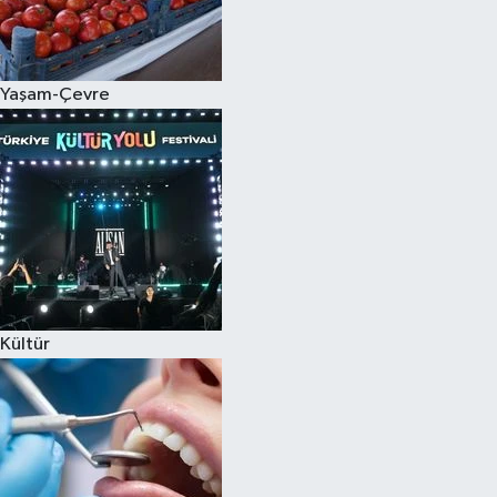
Spor
Yaşam-Çevre
Burç Yorumları
Çocuk
Eğitim
Hava Durumu
Kadın
Kültür
Kim kimdir?
Kültür Sanat
Sağlık