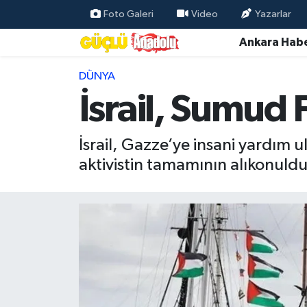
Foto Galeri
Video
Yazarlar
Ankara Habe
Özel Haber
DÜNYA
Ankara Haberleri
İsrail, Sumud F
Resmi İlanlar
İsrail, Gazze’ye insani yardım 
Ekonomi
aktivistin tamamının alıkonul
Gündem
Asayiş
Dünya
Magazin