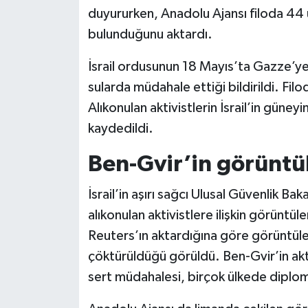
duyururken, Anadolu Ajansı filoda 44 
Siyaset
bulunduğunu aktardı.
İsrail ordusunun 18 Mayıs’ta Gazze’ye 
Teknoloji
sularda müdahale ettiği bildirildi. Filo
Televizyon
Alıkonulan aktivistlerin İsrail’in gün
kaydedildi.
Yaşam-Çevre
Ben-Gvir’in görüntül
İsrail’in aşırı sağcı Ulusal Güvenlik B
alıkonulan aktivistlere ilişkin görüntül
Reuters’ın aktardığına göre görüntülerd
çöktürüldüğü görüldü. Ben-Gvir’in akti
sert müdahalesi, birçok ülkede diplo