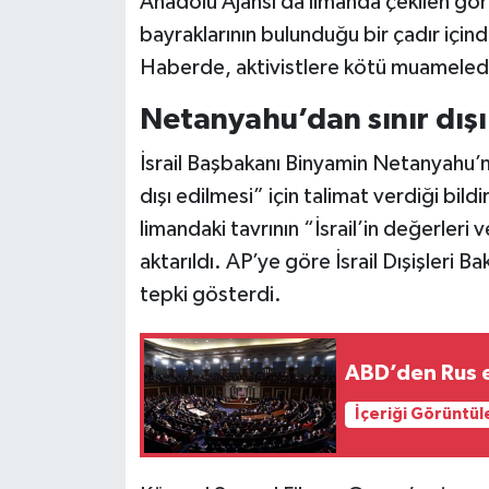
Anadolu Ajansı da limanda çekilen görü
bayraklarının bulunduğu bir çadır içind
Haberde, aktivistlere kötü muamelede 
Netanyahu’dan sınır dışı
İsrail Başbakanı Binyamin Netanyahu’nun
dışı edilmesi” için talimat verdiği bild
limandaki tavrının “İsrail’in değerleri
aktarıldı. AP’ye göre İsrail Dışişleri 
tepki gösterdi.
ABD’den Rus en
İçeriği Görüntül