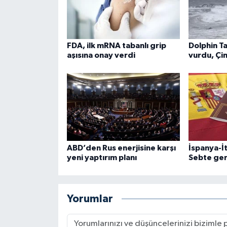
FDA, ilk mRNA tabanlı grip
Dolphin T
aşısına onay verdi
vurdu, Çin
ABD’den Rus enerjisine karşı
İspanya-İ
yeni yaptırım planı
Sebte ger
Yorumlar