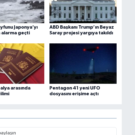
ayfunu Japonya’yı
ABD Başkanı Trump’ın Beyaz
 alarma geçti
Saray projesi yargıya takıldı
talya arasında
Pentagon 41 yeni UFO
ilimi
dosyasını erişime açtı