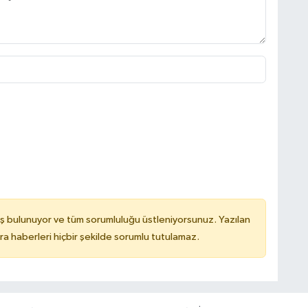
ş bulunuyor ve tüm sorumluluğu üstleniyorsunuz. Yazılan
 haberleri hiçbir şekilde sorumlu tutulamaz.