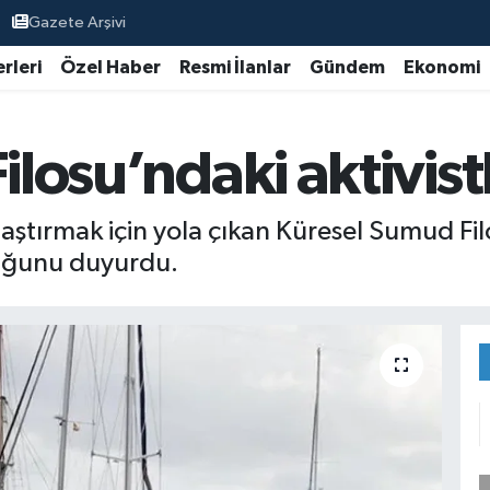
Gazete Arşivi
rleri
Özel Haber
Resmi İlanlar
Gündem
Ekonomi
ilosu’ndaki aktivist
ulaştırmak için yola çıkan Küresel Sumud Fi
duğunu duyurdu.