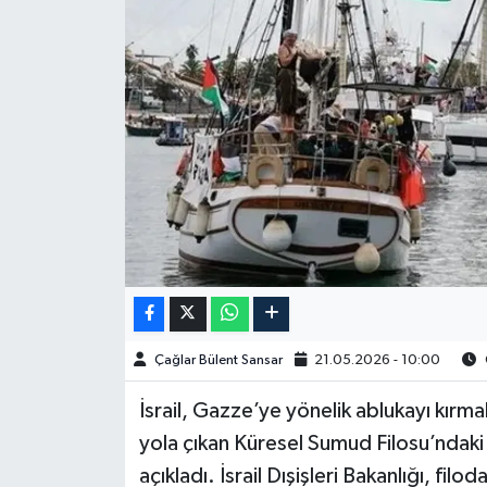
Spor
Burç Yorumları
Çocuk
Eğitim
Hava Durumu
Kadın
Çağlar Bülent Sansar
21.05.2026 - 10:00
Kim kimdir?
İsrail, Gazze’ye yönelik ablukayı kırm
Kültür Sanat
yola çıkan Küresel Sumud Filosu’ndaki
açıkladı. İsrail Dışişleri Bakanlığı, filo
Sağlık