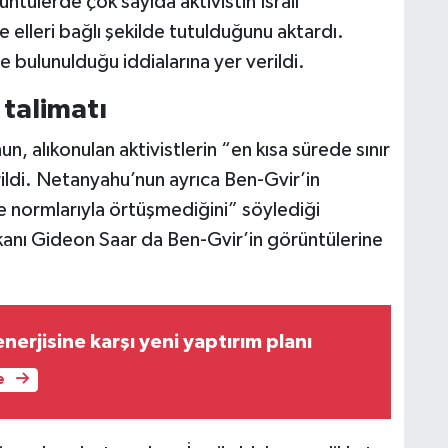
ntülerde çok sayıda aktivistin İsrail
e elleri bağlı şekilde tutulduğunu aktardı.
bulunulduğu iddialarına yer verildi.
 talimatı
, alıkonulan aktivistlerin “en kısa sürede sınır
irildi. Netanyahu’nun ayrıca Ben-Gvir’in
 ve normlarıyla örtüşmediğini” söylediği
Bakanı Gideon Saar da Ben-Gvir’in görüntülerine
erjisine karşı yeni yaptırım planı
e