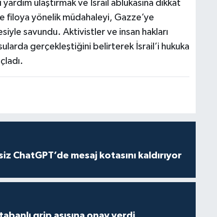
yardım ulaştırmak ve İsrail ablukasına dikkat
ise filoya yönelik müdahaleyi, Gazze’ye
iyle savundu. Aktivistler ve insan hakları
ularda gerçekleştiğini belirterek İsrail’i hukuka
çladı.
iz ChatGPT’de mesaj kotasını kaldırıyor
tabanlı grip aşısına onay verdi