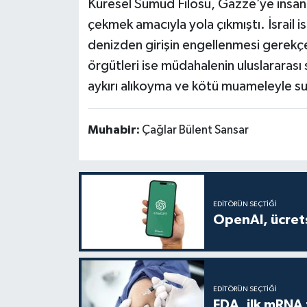
Küresel Sumud Filosu, Gazze’ye insani 
çekmek amacıyla yola çıkmıştı. İsrail 
denizden girişin engellenmesi gerekçes
örgütleri ise müdahalenin uluslararası s
aykırı alıkoyma ve kötü muameleyle su
Muhabir:
Çağlar Bülent Sansar
EDITÖRÜN SEÇTIĞI
OpenAI, ücrets
EDITÖRÜN SEÇTIĞI
FDA, ilk mRNA 