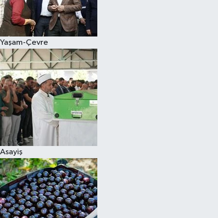
Siyaset
Yaşam-Çevre
Teknoloji
Televizyon
Yaşam-Çevre
Asayiş