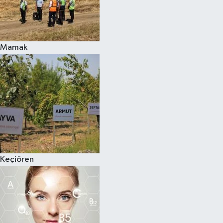
Mamak
Keçiören