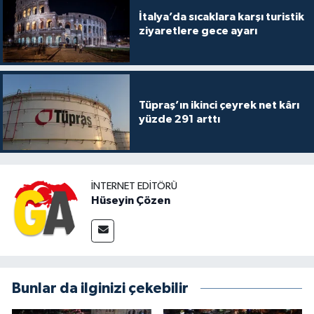
İtalya’da sıcaklara karşı turistik
ziyaretlere gece ayarı
Tüpraş’ın ikinci çeyrek net kârı
yüzde 291 arttı
İNTERNET EDITÖRÜ
Hüseyin Çözen
Bunlar da ilginizi çekebilir