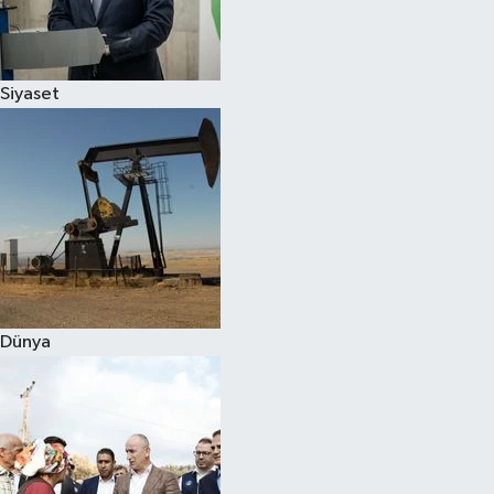
Spor
Siyaset
Burç Yorumları
Çocuk
Eğitim
Hava Durumu
Kadın
Dünya
Kim kimdir?
Kültür Sanat
Sağlık