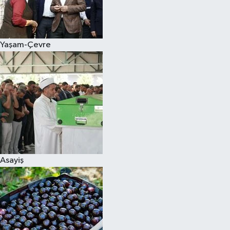
Siyaset
Yaşam-Çevre
Teknoloji
Televizyon
Yaşam-Çevre
Asayiş