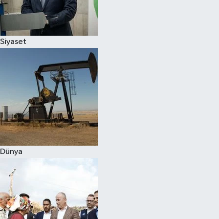
Spor
Siyaset
Burç Yorumları
Çocuk
Eğitim
Hava Durumu
Kadın
Dünya
Kim kimdir?
Kültür Sanat
Sağlık