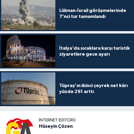
Lübnan-İsrail görüşmelerinde
7’nci tur tamamlandı
İtalya’da sıcaklara karşı turistik
ziyaretlere gece ayarı
Tüpraş’ın ikinci çeyrek net kârı
yüzde 291 arttı
İNTERNET EDITÖRÜ
Hüseyin Çözen