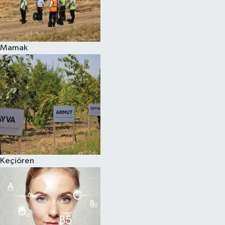
Mamak
Keçiören