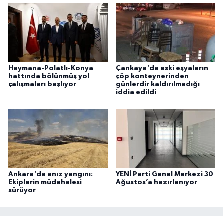
Haymana-Polatlı-Konya
Çankaya'da eski eşyaların
hattında bölünmüş yol
çöp konteynerinden
çalışmaları başlıyor
günlerdir kaldırılmadığı
iddia edildi
Ankara'da anız yangını:
YENİ Parti Genel Merkezi 30
Ekiplerin müdahalesi
Ağustos’a hazırlanıyor
sürüyor