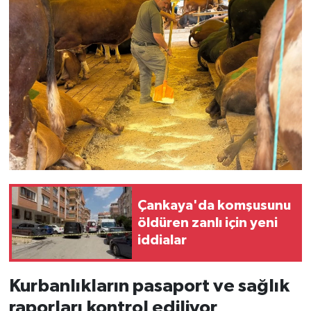
Çankaya'da komşusunu
öldüren zanlı için yeni
iddialar
Kurbanlıkların pasaport ve sağlık
raporları kontrol ediliyor