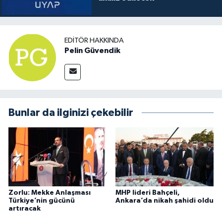
EDITÖR HAKKINDA
Pelin Güvendik
Bunlar da ilginizi çekebilir
Zorlu: Mekke Anlaşması
MHP lideri Bahçeli,
Türkiye’nin gücünü
Ankara’da nikah şahidi oldu
artıracak