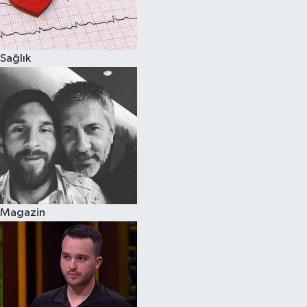
Spor
Sağlık
Burç Yorumları
Çocuk
Eğitim
Hava Durumu
Kadın
Magazin
Kim kimdir?
Kültür Sanat
Sağlık