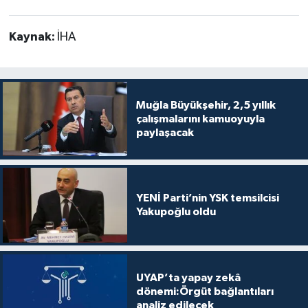
Kaynak:
İHA
Muğla Büyükşehir, 2,5 yıllık
çalışmalarını kamuoyuyla
paylaşacak
YENİ Parti’nin YSK temsilcisi
Yakupoğlu oldu
UYAP’ta yapay zekâ
dönemi:Örgüt bağlantıları
analiz edilecek