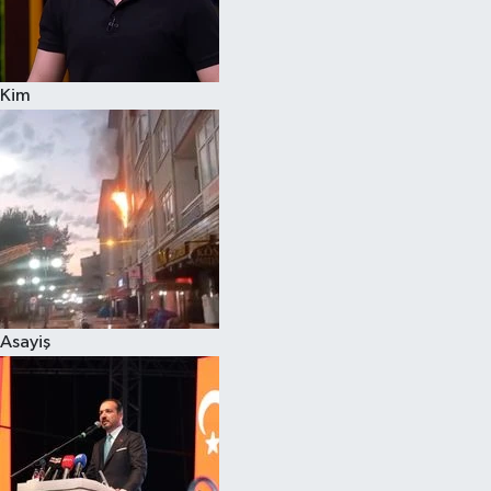
Siyaset
Kim
Teknoloji
Televizyon
Yaşam-Çevre
Asayiş