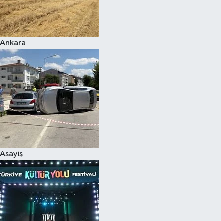
Siyaset
Ankara
Teknoloji
Televizyon
Yaşam-Çevre
Asayiş