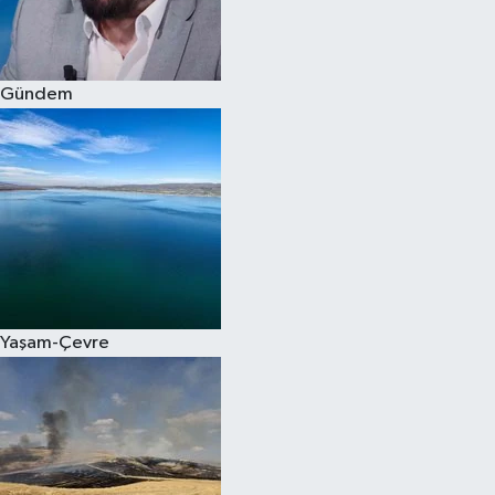
Spor
Gündem
Burç Yorumları
Çocuk
Eğitim
Hava Durumu
Kadın
Yaşam-Çevre
Kim kimdir?
Kültür Sanat
Sağlık