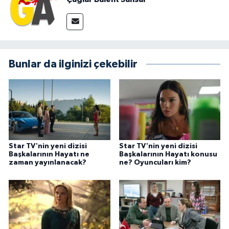
Bunlar da ilginizi çekebilir
Star TV'nin yeni dizisi
Star TV'nin yeni dizisi
Başkalarının Hayatı ne
Başkalarının Hayatı konusu
zaman yayınlanacak?
ne? Oyuncuları kim?