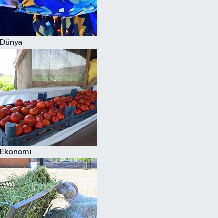
Siyaset
Dünya
Teknoloji
Televizyon
Yaşam-Çevre
Ekonomi