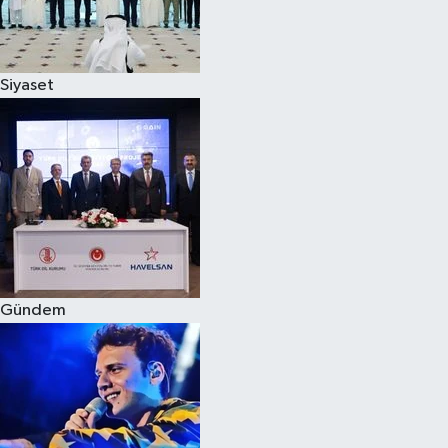
Spor
Siyaset
Burç Yorumları
Çocuk
Eğitim
Hava Durumu
Kadın
Gündem
Kim kimdir?
Kültür Sanat
Sağlık