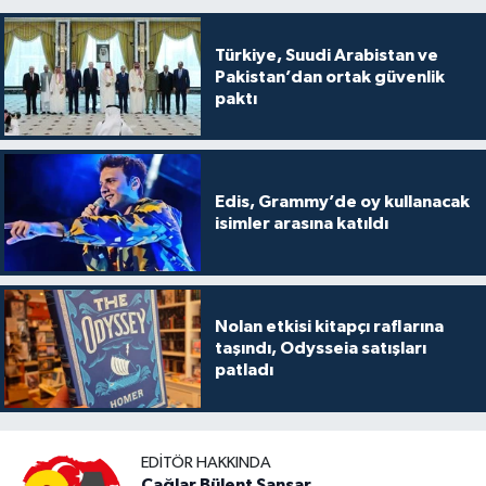
Türkiye, Suudi Arabistan ve
Pakistan’dan ortak güvenlik
paktı
Edis, Grammy’de oy kullanacak
isimler arasına katıldı
Nolan etkisi kitapçı raflarına
taşındı, Odysseia satışları
patladı
EDITÖR HAKKINDA
Çağlar Bülent Sansar