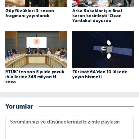
Güç Yüzükleri 3. sezon
Arka Sokaklar için final
fragmanı yayınlandı
kararı kesinleşti! Ozan
Yurdakul duyurdu
RTÜK’ten son 5 yılda çocuk
Türksat 6A’dan 10 ülkede
ihlallerine 345 milyon tl
yayın hizmeti
ceza
Yorumlar