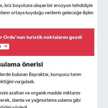
ı, kriz boyutuna ulaşan bir erozyon tehdidiyle
ların ortaya koyduğu verilerin geleceğe ilişkin
er Ordu'nun turistik noktalarını gezdi
e
sulama önerisi
rilerde bulunan Bayraktar, koruyucu tarım
ktiğini vurguladı.
sini azaltan ve organik madde miktarını
derek, damla ve yağmurlama sulama gibi
tiğini söyledi.