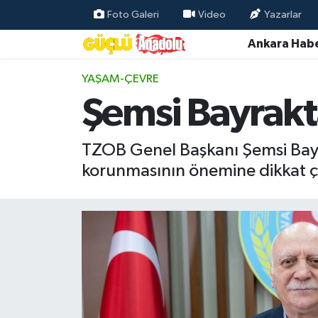
Foto Galeri
Video
Yazarlar
Ankara Habe
Özel Haber
YAŞAM-ÇEVRE
Ankara Haberleri
Şemsi Bayrakt
Resmi İlanlar
TZOB Genel Başkanı Şemsi Bayra
Ekonomi
korunmasının önemine dikkat ç
Gündem
Asayiş
Dünya
Magazin