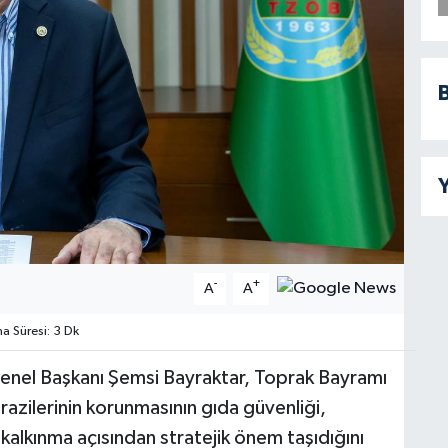
B
Y
-
+
A
A
 Süresi: 3 Dk
 Genel Başkanı Şemsi Bayraktar, Toprak Bayramı
razilerinin korunmasının gıda güvenliği,
 kalkınma açısından stratejik önem taşıdığını