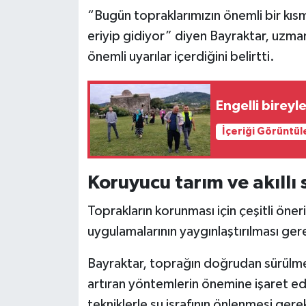
“Bugün topraklarımızın önemli bir kısm
eriyip gidiyor” diyen Bayraktar, uzman
önemli uyarılar içerdiğini belirtti.
Engelli bireyl
İçeriği Görüntül
Koruyucu tarım ve akıllı 
Toprakların korunması için çeşitli öne
uygulamalarının yaygınlaştırılması gere
Bayraktar, toprağın doğrudan sürülme
artıran yöntemlerin önemine işaret e
tekniklerle su israfının önlenmesi gerek