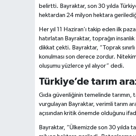
belirtti. Bayraktar, son 30 yılda Türkiy
Siyaset
hektardan 24 milyon hektara gerilediğ
Her yıl 11 Haziran’ı takip eden ilk pa
Teknoloji
hatırlatan Bayraktar, toprağın insanlı
Televizyon
dikkat çekti. Bayraktar, “Toprak sınırl
konulması son derece zordur. Nitekim 
Yaşam-Çevre
oluşumu yüzlerce yıl alıyor” dedi.
Türkiye’de tarım araz
Gıda güvenliğinin temelinde tarımın, 
vurgulayan Bayraktar, verimli tarım ara
açısından kritik önemde olduğunu ifad
Bayraktar, “Ülkemizde son 30 yılda ta