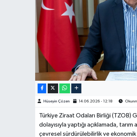
Spor
Burç Yorumları
Çocuk
Eğitim
Hava Durumu
Kadın
Hüseyin Çözen
14.06.2026 - 12:18
Okunma
Kim kimdir?
Türkiye Ziraat Odaları Birliği (TZOB)
Kültür Sanat
dolayısıyla yaptığı açıklamada, tarım a
çevresel sürdürülebilirlik ve ekonomik
Sağlık