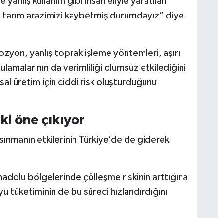
yanlış kullanım gibi insan eliyle yaratılan
r tarım arazimizi kaybetmiş durumdayız” diye
rozyon, yanlış toprak işleme yöntemleri, aşırı
ulamalarının da verimliliği olumsuz etkilediğini
sal üretim için ciddi risk oluşturduğunu
ski öne çıkıyor
 ısınmanın etkilerinin Türkiye’de de giderek
dolu bölgelerinde çölleşme riskinin arttığına
yu tüketiminin de bu süreci hızlandırdığını