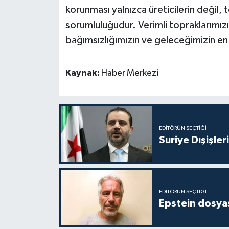
korunması yalnızca üreticilerin değil,
sorumluluğudur. Verimli topraklarımı
bağımsızlığımızın ve geleceğimizin en g
Kaynak:
Haber Merkezi
EDITÖRÜN SEÇTIĞI
Suriye Dışişler
EDITÖRÜN SEÇTIĞI
Epstein dosyas