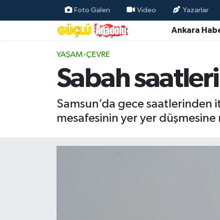
Foto Galeri
Video
Yazarlar
Ankara Habe
Özel Haber
YAŞAM-ÇEVRE
Ankara Haberleri
Sabah saatler
Resmi İlanlar
Samsun’da gece saatlerinden iti
Ekonomi
mesafesinin yer yer düşmesine n
Gündem
Asayiş
Dünya
Magazin