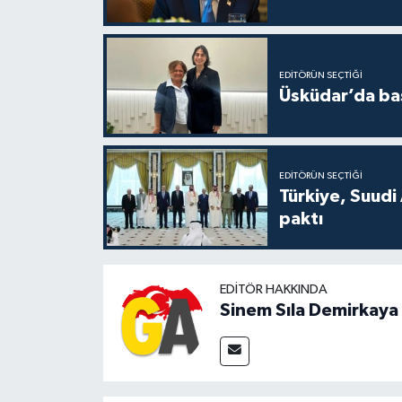
EDITÖRÜN SEÇTIĞI
Üsküdar’da baş
EDITÖRÜN SEÇTIĞI
Türkiye, Suudi
paktı
EDITÖR HAKKINDA
Sinem Sıla Demirkaya