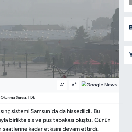
B
Y
-
+
A
A
Okunma Süresi: 1 Dk
asınç sistemi Samsun’da da hissedildi. Bu
a birlikte sis ve pus tabakası oluştu. Günün
bah saatlerine kadar etkisini devam ettirdi.