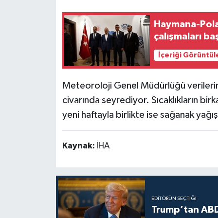
Siyaset
Haymana-Pola
çalışmaları ba
Teknoloji
İçeriği Görüntül
Televizyon
Meteoroloji Genel Müdürlüğü verilerin
Yaşam-Çevre
civarında seyrediyor. Sıcaklıkların b
yeni haftayla birlikte ise sağanak yağış
Kaynak:
İHA
EDITÖRÜN SEÇTIĞI
Trump’tan ABD