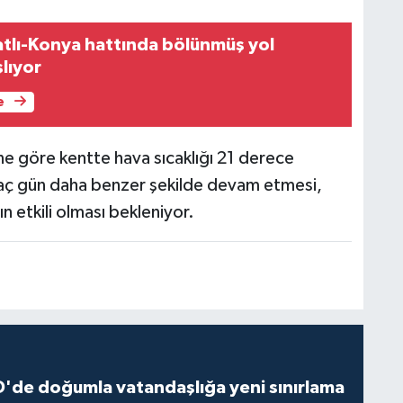
tlı-Konya hattında bölünmüş yol
şlıyor
e
e göre kentte hava sıcaklığı 21 derece
irkaç gün daha benzer şekilde devam etmesi,
ın etkili olması bekleniyor.
'de doğumla vatandaşlığa yeni sınırlama