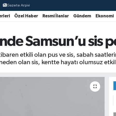
Gazete Arşivi
rleri
Özel Haber
Resmi İlanlar
Gündem
Ekonomi
inde Samsun’u sis p
baren etkili olan pus ve sis, sabah saatler
eden olan sis, kentte hayatı olumsuz etkil