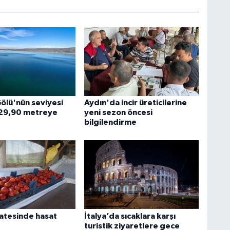
ölü'nün seviyesi
Aydın'da incir üreticilerine
 29,90 metreye
yeni sezon öncesi
bilgilendirme
atesinde hasat
İtalya’da sıcaklara karşı
turistik ziyaretlere gece