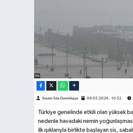
Spor
Burç Yorumları
Çocuk
Eğitim
Hava Durumu
iha
Kadın
Sinem Sıla Demirkaya
09.05.2026 - 10:52
Kim kimdir?
Türkiye genelinde etkili olan yüksek b
Kültür Sanat
nedenle havadaki nemin yoğunlaşmasıyl
ilk ışıklarıyla birlikte başlayan sis, sa
Sağlık