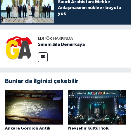
Suudi Arabistan: Mekke
Anlaşmasının nükleer boyutu
yok
EDITÖR HAKKINDA
Sinem Sıla Demirkaya
Bunlar da ilginizi çekebilir
Ankara Gordion Antik
Nevşehir Kültür Yolu