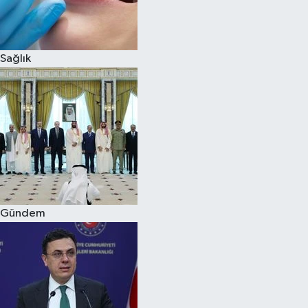
Spor
Sağlık
Burç Yorumları
Çocuk
Eğitim
Hava Durumu
Kadın
Gündem
Kim kimdir?
Kültür Sanat
Sağlık