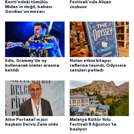
Kenti'ndeki tümülüs
Festivali'nde Alişan
Midas’ın değil, babası
coşkusu
Gordias'un mezarı
Edis, Grammy’de oy
Nolan etkisi kitapçı
kullanacak isimler arasına
raflarına taşındı, Odysseia
katıldı
satışları patladı
Altın Portakal’ın jüri
Malatya Kültür Yolu
başkanı Derviş Zaim oldu
Festivali 8 Ağustos'ta
başlıyor