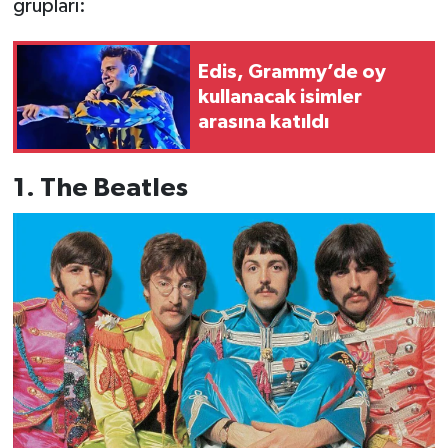
grupları:
Edis, Grammy’de oy
kullanacak isimler
arasına katıldı
1. The Beatles