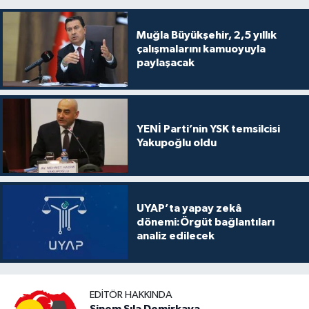
Muğla Büyükşehir, 2,5 yıllık
çalışmalarını kamuoyuyla
paylaşacak
YENİ Parti’nin YSK temsilcisi
Yakupoğlu oldu
UYAP’ta yapay zekâ
dönemi:Örgüt bağlantıları
analiz edilecek
EDITÖR HAKKINDA