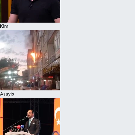
Siyaset
Kim
Teknoloji
Televizyon
Yaşam-Çevre
Asayiş