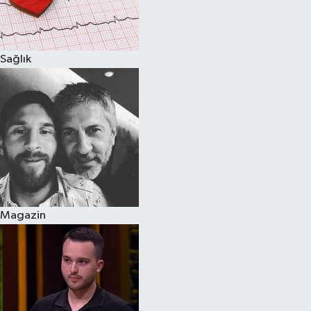
Spor
Sağlık
Burç Yorumları
Çocuk
Eğitim
Hava Durumu
Kadın
Magazin
Kim kimdir?
Kültür Sanat
Sağlık