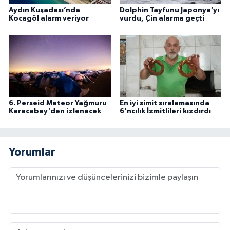
Aydın Kuşadası’nda
Dolphin Tayfunu Japonya’yı
Kocagöl alarm veriyor
vurdu, Çin alarma geçti
6. Perseid Meteor Yağmuru
En iyi simit sıralamasında
Karacabey'den izlenecek
6'ncılık İzmitlileri kızdırdı
Yorumlar