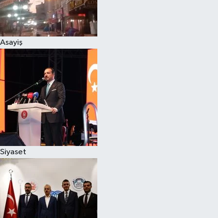
Siyaset
Asayiş
Teknoloji
Televizyon
Yaşam-Çevre
Siyaset