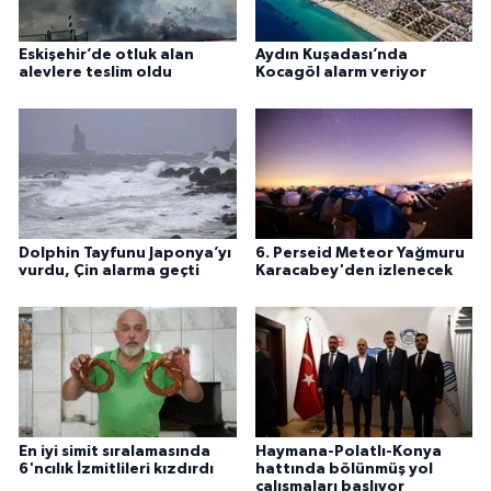
Eskişehir’de otluk alan
Aydın Kuşadası’nda
alevlere teslim oldu
Kocagöl alarm veriyor
Dolphin Tayfunu Japonya’yı
6. Perseid Meteor Yağmuru
vurdu, Çin alarma geçti
Karacabey'den izlenecek
En iyi simit sıralamasında
Haymana-Polatlı-Konya
6'ncılık İzmitlileri kızdırdı
hattında bölünmüş yol
çalışmaları başlıyor