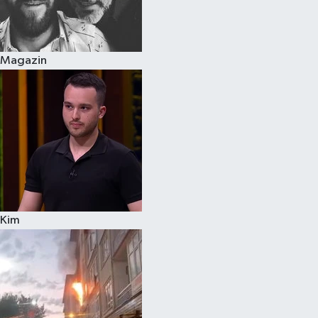
Spor
Magazin
Burç Yorumları
Çocuk
Eğitim
Hava Durumu
Kadın
Kim
Kim kimdir?
Kültür Sanat
Sağlık