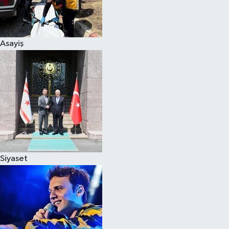
Spor
Asayiş
Burç Yorumları
Çocuk
Eğitim
Hava Durumu
Kadın
Siyaset
Kim kimdir?
Kültür Sanat
Sağlık