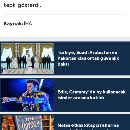
tepki gösterdi.
Kaynak:
İHA
Türkiye, Suudi Arabistan ve
Pakistan’dan ortak güvenlik
paktı
Edis, Grammy’de oy kullanacak
isimler arasına katıldı
Nolan etkisi kitapçı raflarına