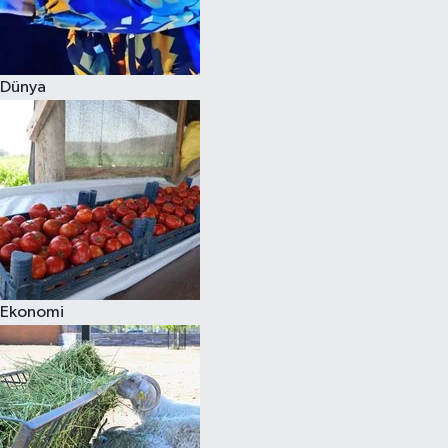
Siyaset
Dünya
Teknoloji
Televizyon
Yaşam-Çevre
Ekonomi