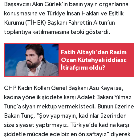
Başsavcısı Akın Gürlek’in basın yayın organlarına
konuşmasına ve Türkiye İnsan Hakları ve Eşitlik
Kurumu (TİHEK) Başkanı Fahrettin Altun’un
toplantıya katılmamasına tepki gösterdi.
Fatih Altaylı'dan Rasim
Ozan Kütahyalı iddiası:
İtirafçı mı oldu?
CHP Kadın Kolları Genel Başkanı Asu Kaya ise,
kadına yönelik şiddete karşı Adalet Bakanı Yılmaz
Tunç’a siyah mektup vermek istedi. Bunun üzerine
Bakan Tunç, "Şov yapmayın, kadınlar üzerinden
size siyaset yaptırmayız. Türkiye’de kadına karşı
şiddetle mücadelede biz en ön saftayız" diyerek