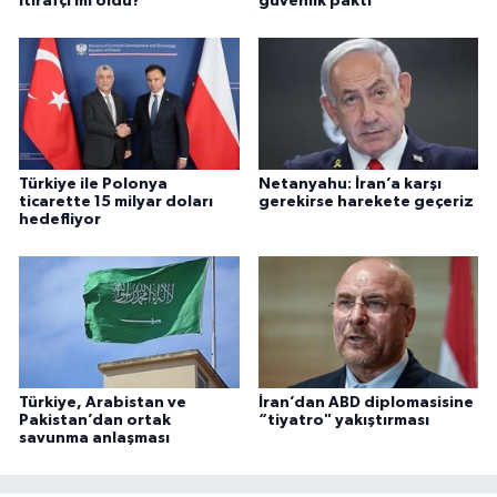
İtirafçı mı oldu?
güvenlik paktı
Türkiye ile Polonya
Netanyahu: İran’a karşı
ticarette 15 milyar doları
gerekirse harekete geçeriz
hedefliyor
Türkiye, Arabistan ve
İran’dan ABD diplomasisine
Pakistan’dan ortak
“tiyatro" yakıştırması
savunma anlaşması