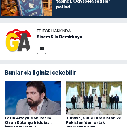
taşındı, Odysseia satışları
patladı
EDITÖR HAKKINDA
Sinem Sıla Demirkaya
Bunlar da ilginizi çekebilir
Fatih Altaylı'dan Rasim
Türkiye, Suudi Arabistan ve
Ozan Kütahyalı iddiası:
Pakistan’dan ortak