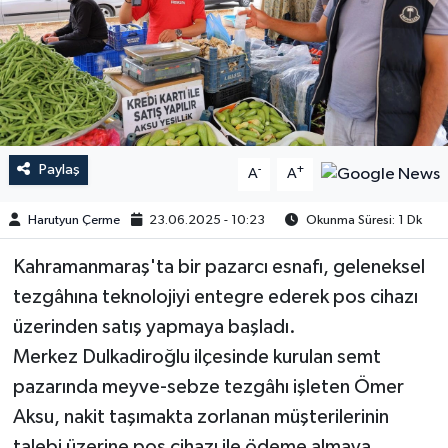
Paylaş
-
+
A
A
Harutyun Çerme
23.06.2025 - 10:23
Okunma Süresi: 1 Dk
Kahramanmaraş'ta bir pazarcı esnafı, geleneksel
tezgâhına teknolojiyi entegre ederek pos cihazı
üzerinden satış yapmaya başladı.
Merkez Dulkadiroğlu ilçesinde kurulan semt
pazarında meyve-sebze tezgâhı işleten Ömer
Aksu, nakit taşımakta zorlanan müşterilerinin
talebi üzerine pos cihazı ile ödeme almaya