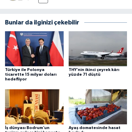
Bunlar da ilginizi çekebilir
Türkiye ile Polonya
THY’nin ikinci çeyrek kârı
ticarette 15 milyar doları
yüzde 71 düştü
hedefliyor
İş dünyası Bodrum’un
Ayaş domatesinde hasat