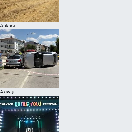
Siyaset
Ankara
Teknoloji
Televizyon
Yaşam-Çevre
Asayiş