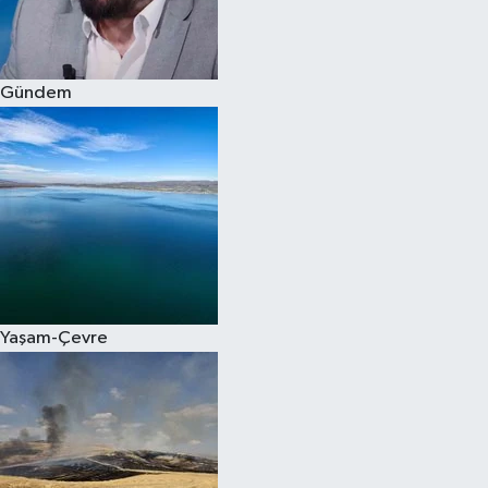
Spor
Gündem
Burç Yorumları
Çocuk
Eğitim
Hava Durumu
Kadın
Yaşam-Çevre
Kim kimdir?
Kültür Sanat
Sağlık