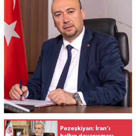
Pezeşkiyan: İran’ı