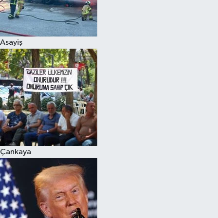
Siyaset
Asayiş
Teknoloji
Televizyon
Yaşam-Çevre
Çankaya