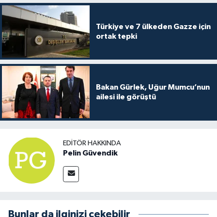
Türkiye ve 7 ülkeden Gazze için
ortak tepki
Bakan Gürlek, Uğur Mumcu’nun
ailesi ile görüştü
EDITÖR HAKKINDA
Pelin Güvendik
Bunlar da ilginizi çekebilir