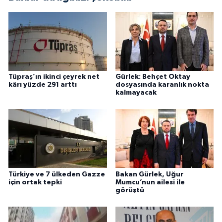
Tüpraş’ın ikinci çeyrek net
Gürlek: Behçet Oktay
kârı yüzde 291 arttı
dosyasında karanlık nokta
kalmayacak
Türkiye ve 7 ülkeden Gazze
Bakan Gürlek, Uğur
için ortak tepki
Mumcu’nun ailesi ile
görüştü