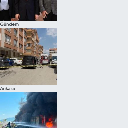
Spor
Gündem
Burç Yorumları
Çocuk
Eğitim
Hava Durumu
Kadın
Ankara
Kim kimdir?
Kültür Sanat
Sağlık