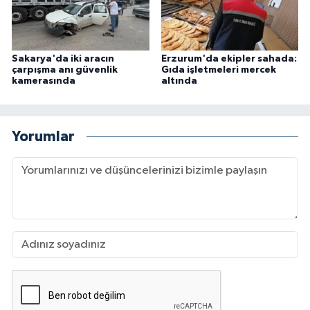
Sakarya'da iki aracın
Erzurum'da ekipler sahada:
çarpışma anı güvenlik
Gıda işletmeleri mercek
kamerasında
altında
Yorumlar