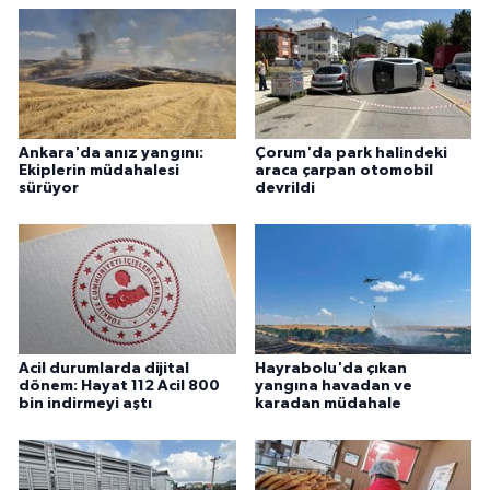
Ankara'da anız yangını:
Çorum'da park halindeki
Ekiplerin müdahalesi
araca çarpan otomobil
sürüyor
devrildi
Acil durumlarda dijital
Hayrabolu'da çıkan
dönem: Hayat 112 Acil 800
yangına havadan ve
bin indirmeyi aştı
karadan müdahale