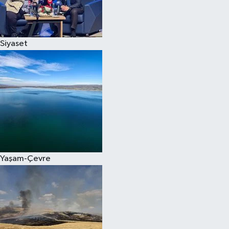
Spor
Siyaset
Burç Yorumları
Çocuk
Eğitim
Hava Durumu
Kadın
Yaşam-Çevre
Kim kimdir?
Kültür Sanat
Sağlık