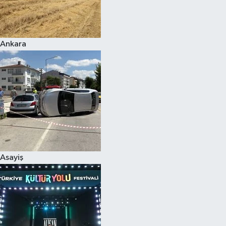
Siyaset
Ankara
Teknoloji
Televizyon
Yaşam-Çevre
Asayiş