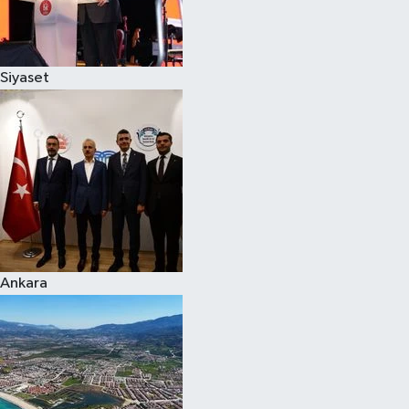
Spor
Siyaset
Burç Yorumları
Çocuk
Eğitim
Hava Durumu
Kadın
Ankara
Kim kimdir?
Kültür Sanat
Sağlık