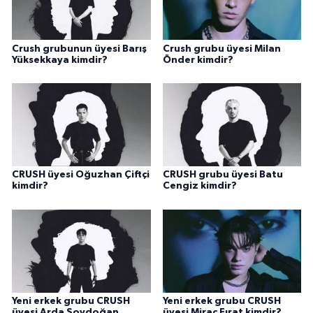
Crush grubunun üyesi Barış
Crush grubu üyesi Milan
Yüksekkaya kimdir?
Önder kimdir?
CRUSH üyesi Oğuzhan Çiftçi
CRUSH grubu üyesi Batu
kimdir?
Cengiz kimdir?
Yeni erkek grubu CRUSH
Yeni erkek grubu CRUSH
üyesi Arda Soydoğan
üyesi Miraç Fırat kimdir?