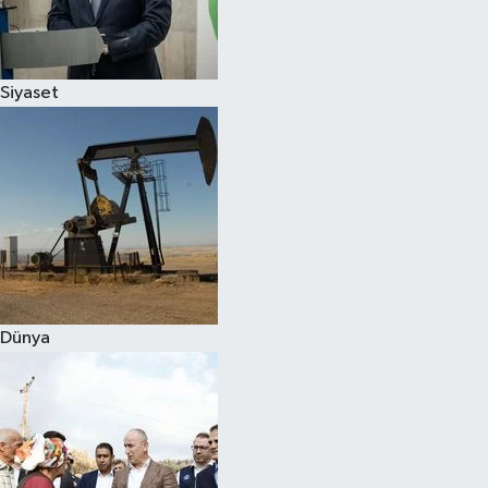
Spor
Siyaset
Burç Yorumları
Çocuk
Eğitim
Hava Durumu
Kadın
Dünya
Kim kimdir?
Kültür Sanat
Sağlık