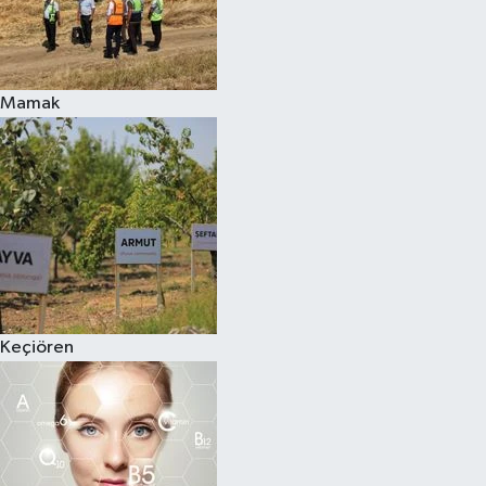
Mamak
Keçiören