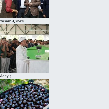
Siyaset
Yaşam-Çevre
Teknoloji
Televizyon
Yaşam-Çevre
Asayiş