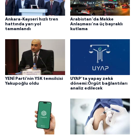
Ankara-Kayseri hızlı tren
Arabistan'da Mekke
hattında yarı yol
Anlaşması'na üç bayraklı
tamamlandı
kutlama
YENİ Parti’nin YSK temsilcisi
UYAP’ta yapay zekâ
Yakupoğlu oldu
dönemi:Örgüt bağlantıları
analiz edilecek