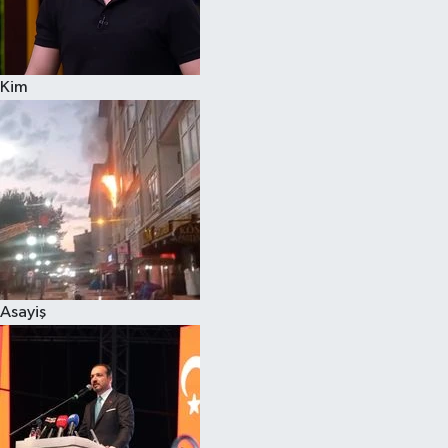
Siyaset
Kim
Teknoloji
Televizyon
Yaşam-Çevre
Asayiş