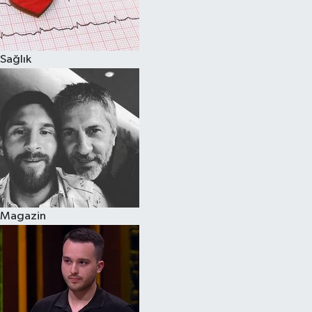
Spor
Sağlık
Burç Yorumları
Çocuk
Eğitim
Hava Durumu
Kadın
Magazin
Kim kimdir?
Kültür Sanat
Sağlık