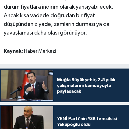
durum fiyatlara indirim olarak yansıyabilecek.
Ancak kısa vadede doğrudan bir fiyat
düşüşünden ziyade, zamların durması ya da
yavaşlaması daha olası görünüyor.
Kaynak:
Haber Merkezi
Muğla Büyükşehir, 2,5 yıllık
çalışmalarını kamuoyuyla
paylaşacak
YENİ Parti’nin YSK temsilcisi
Yakupoğlu oldu