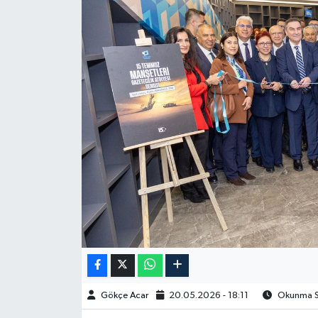
Spor
Burç Yorumları
Çocuk
Eğitim
Hava Durumu
Kadın
Kim kimdir?
Kültür Sanat
Gökçe Acar
20.05.2026 - 18:11
Okunma Sü
Sağlık