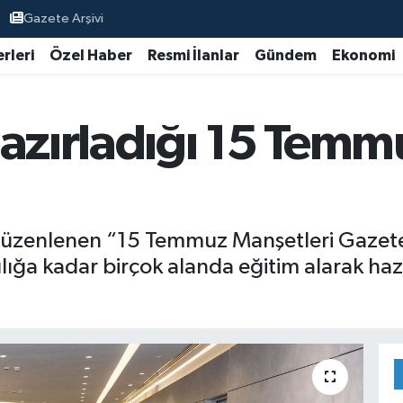
Gazete Arşivi
rleri
Özel Haber
Resmi İlanlar
Gündem
Ekonomi
hazırladığı 15 Temm
düzenlenen “15 Temmuz Manşetleri Gazeteci
ılığa kadar birçok alanda eğitim alarak haz