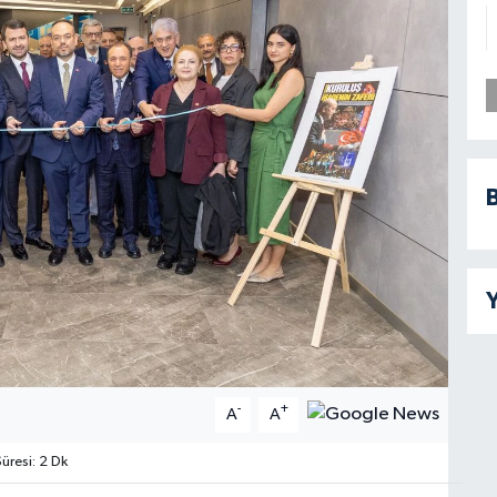
B
Y
-
+
A
A
resi: 2 Dk