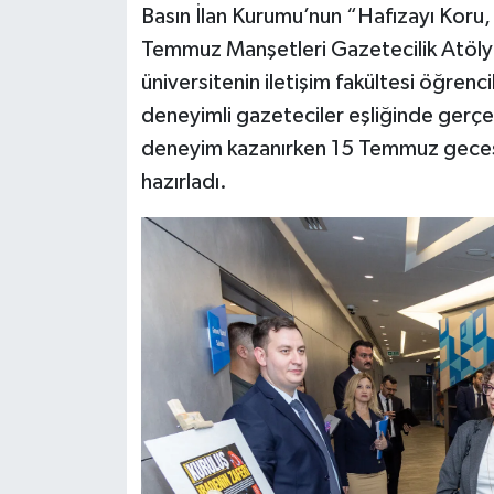
Basın İlan Kurumu’nun “Hafızayı Koru,
Temmuz Manşetleri Gazetecilik Atölyes
Siyaset
üniversitenin iletişim fakültesi öğrenc
Teknoloji
deneyimli gazeteciler eşliğinde gerçe
deneyim kazanırken 15 Temmuz gecesin
Televizyon
hazırladı.
Yaşam-Çevre