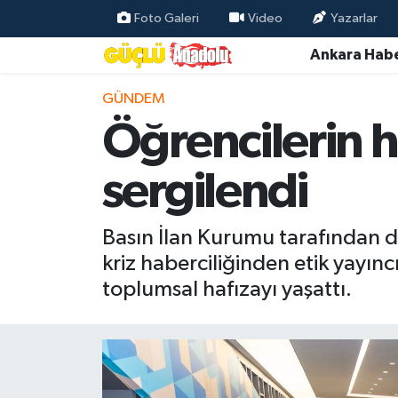
Foto Galeri
Video
Yazarlar
Ankara Habe
Özel Haber
GÜNDEM
Ankara Haberleri
Öğrencilerin 
Resmi İlanlar
sergilendi
Ekonomi
Basın İlan Kurumu tarafından 
Gündem
kriz haberciliğinden etik yayınc
toplumsal hafızayı yaşattı.
Asayiş
Dünya
Magazin