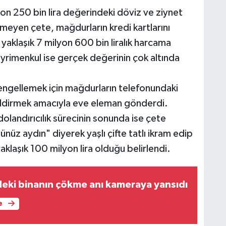
on 250 bin lira değerindeki döviz ve ziynet
nmeyen çete, mağdurların kredi kartlarını
 yaklaşık 7 milyon 600 bin liralık harcama
 gayrimenkul ise gerçek değerinin çok altında
 engellemek için mağdurların telefonundaki
i sildirmek amacıyla eve eleman gönderdi.
landırıcılık sürecinin sonunda ise çete
üz aydın" diyerek yaşlı çifte tatlı ikram edip
yaklaşık 100 milyon lira olduğu belirlendi.
deki binanın çökme anı kameraya yansıdı
e