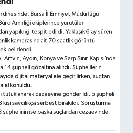
endi
rdinesinde, Bursa İl Emniyet Müdürlüğü
üro Amirliği ekiplerince yürütülen
an yapıldığı tespit edildi. Yaklaşık 6 ay süren
nlik kamerasına ait 70 saatlik görüntü
tek belirlendi.
e, Artvin, Aydın, Konya ve Sarp Sınır Kapısı’nda
14 şüpheli gözaltına alındı. Şüphelilerin
ıda dijital materyal ele geçirilirken, suçtan
da el konuldu.
ı tutuklanarak cezaevine gönderildi. 5 şüpheli
 3 kişi savcılıkça serbest bırakıldı. Soruşturma
 3 şüphelinin ise başka suçlardan cezaevinde