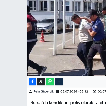
Spor
Burç Yorumları
Çocuk
Eğitim
Hava Durumu
Kadın
Kim kimdir?
Pelin Güvendik
02.07.2026 - 09:32
02.07
Kültür Sanat
Bursa’da kendilerini polis olarak tanıtan
Sağlık