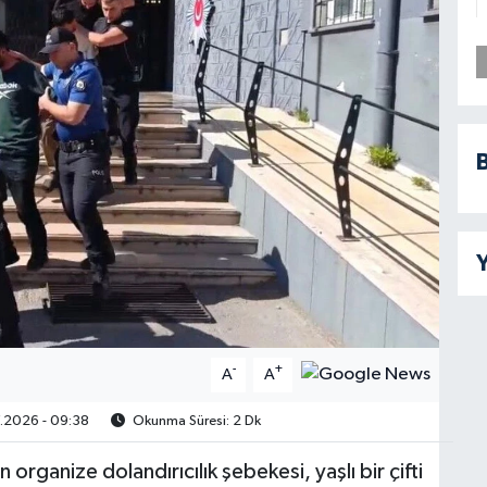
B
Y
-
+
A
A
.2026 - 09:38
Okunma Süresi: 2 Dk
 organize dolandırıcılık şebekesi, yaşlı bir çifti