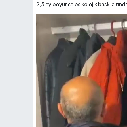
2,5 ay boyunca psikolojik baskı altında
Siyaset
Teknoloji
Televizyon
Yaşam-Çevre