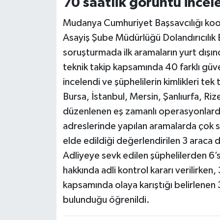
70 saatlik görüntü incel
Mudanya Cumhuriyet Başsavcılığı koo
Asayiş Şube Müdürlüğü Dolandırıcılık B
soruşturmada ilk aramaların yurt dışınd
teknik takip kapsamında 40 farklı güve
incelendi ve şüphelilerin kimlikleri tek 
Bursa, İstanbul, Mersin, Şanlıurfa, Riz
düzenlenen eş zamanlı operasyonlarda 
adreslerinde yapılan aramalarda çok say
elde edildiği değerlendirilen 3 araca 
Adliyeye sevk edilen şüphelilerden 6’s
hakkında adli kontrol kararı verilirken,
kapsamında olaya karıştığı belirlenen
bulunduğu öğrenildi.