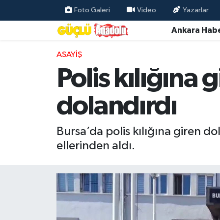
Foto Galeri
Video
Yazarlar
Ankara Habe
Özel Haber
ASAYIŞ
Ankara Haberleri
Polis kılığına g
Resmi İlanlar
dolandırdı
Ekonomi
Bursa’da polis kılığına giren dol
Gündem
ellerinden aldı.
Asayiş
Dünya
Magazin