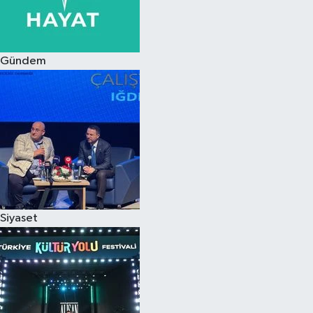
Siyaset
Gündem
Teknoloji
Televizyon
Yaşam-Çevre
Siyaset