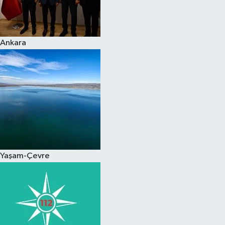
Spor
Ankara
Burç Yorumları
Çocuk
Eğitim
Hava Durumu
Kadın
Yaşam-Çevre
Kim kimdir?
Kültür Sanat
Sağlık