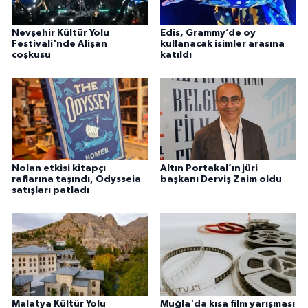
Nevşehir Kültür Yolu
Edis, Grammy’de oy
Festivali'nde Alişan
kullanacak isimler arasına
coşkusu
katıldı
Nolan etkisi kitapçı
Altın Portakal’ın jüri
raflarına taşındı, Odysseia
başkanı Derviş Zaim oldu
satışları patladı
Malatya Kültür Yolu
Muğla'da kısa film yarışması