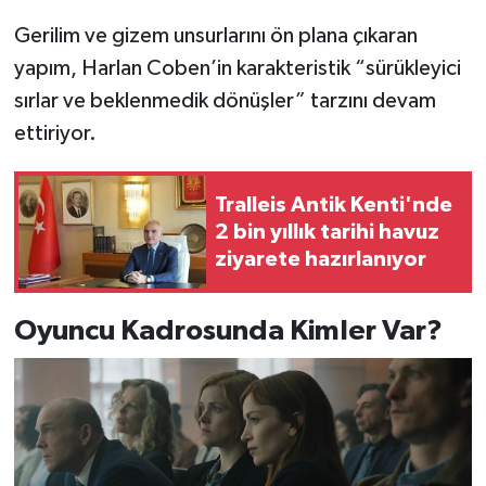
Gerilim ve gizem unsurlarını ön plana çıkaran
yapım, Harlan Coben’in karakteristik “sürükleyici
sırlar ve beklenmedik dönüşler” tarzını devam
ettiriyor.
Tralleis Antik Kenti'nde
2 bin yıllık tarihi havuz
ziyarete hazırlanıyor
Oyuncu Kadrosunda Kimler Var?