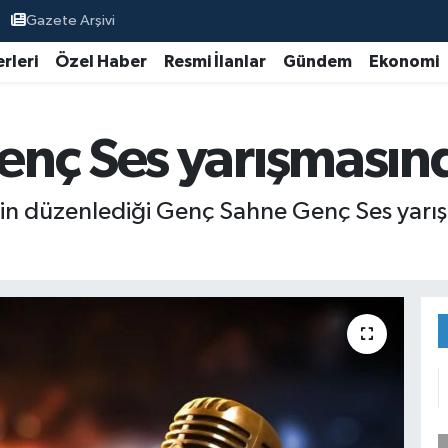
Gazete Arşivi
rleri
Özel Haber
Resmi İlanlar
Gündem
Ekonomi
nç Ses yarışmasınd
in düzenlediği Genç Sahne Genç Ses yarış