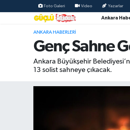
Foto Galeri
Video
Yazarlar
Ankara Habe
Özel Haber
ANKARA HABERLERI
Ankara Haberleri
Genç Sahne Ge
Resmi İlanlar
Ankara Büyükşehir Belediyesi’n
Ekonomi
13 solist sahneye çıkacak.
Gündem
Asayiş
Dünya
Magazin