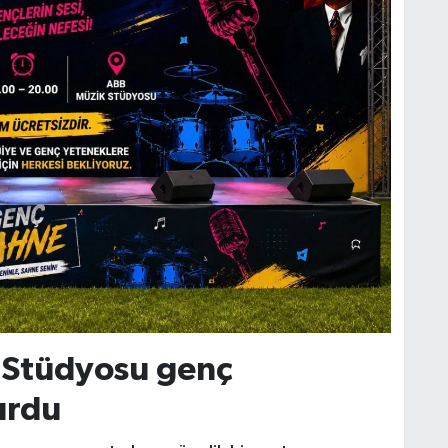
 Stüdyosu genç
urdu