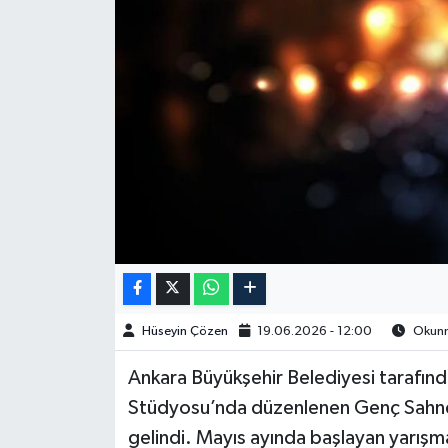
Spor
Burç Yorumları
Çocuk
Eğitim
Hava Durumu
Kadın
Hüseyin Çözen
19.06.2026 - 12:00
Okunma
Kim kimdir?
Ankara Büyükşehir Belediyesi tarafın
Kültür Sanat
Stüdyosu’nda düzenlenen Genç Sahne 
gelindi. Mayıs ayında başlayan yarış
Sağlık