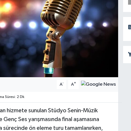
B
Y
-
+
A
A
 Süresi: 2 Dk
dan hizmete sunulan Stüdyo Senin-Müzik
Genç Ses yarışmasında final aşamasına
ma sürecinde ön eleme turu tamamlanırken,