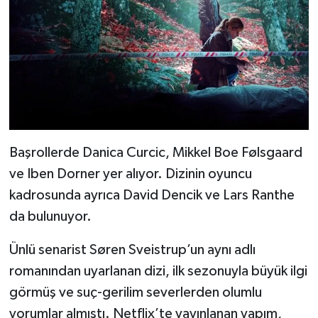
Başrollerde Danica Curcic, Mikkel Boe Følsgaard
ve Iben Dorner yer alıyor. Dizinin oyuncu
kadrosunda ayrıca David Dencik ve Lars Ranthe
da bulunuyor.
Ünlü senarist Søren Sveistrup’un aynı adlı
romanından uyarlanan dizi, ilk sezonuyla büyük ilgi
görmüş ve suç-gerilim severlerden olumlu
yorumlar almıştı. Netflix’te yayınlanan yapım,