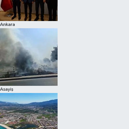
Spor
Ankara
Burç Yorumları
Çocuk
Eğitim
Hava Durumu
Kadın
Asayiş
Kim kimdir?
Kültür Sanat
Sağlık