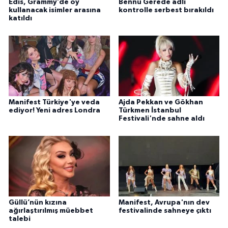
Edis, Grammy’de oy
Bennu Gerede adli
kullanacak isimler arasına
kontrolle serbest bırakıldı
katıldı
Manifest Türkiye'ye veda
Ajda Pekkan ve Gökhan
ediyor! Yeni adres Londra
Türkmen İstanbul
Festivali'nde sahne aldı
Güllü’nün kızına
Manifest, Avrupa'nın dev
ağırlaştırılmış müebbet
festivalinde sahneye çıktı
talebi