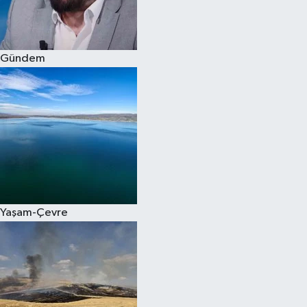
Spor
Gündem
Burç Yorumları
Çocuk
Eğitim
Hava Durumu
Kadın
Yaşam-Çevre
Kim kimdir?
Kültür Sanat
Sağlık