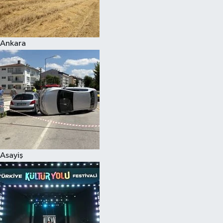
Siyaset
Ankara
Teknoloji
Televizyon
Yaşam-Çevre
Asayiş