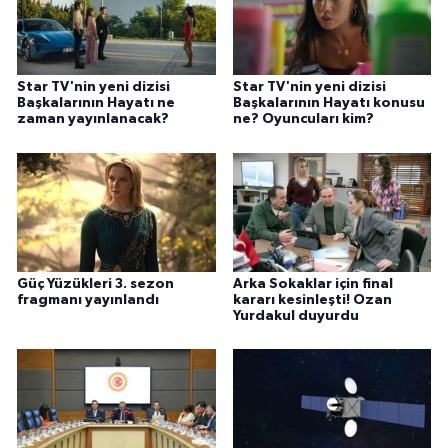
Star TV'nin yeni dizisi
Star TV'nin yeni dizisi
Başkalarının Hayatı ne
Başkalarının Hayatı konusu
zaman yayınlanacak?
ne? Oyuncuları kim?
Güç Yüzükleri 3. sezon
Arka Sokaklar için final
fragmanı yayınlandı
kararı kesinleşti! Ozan
Yurdakul duyurdu