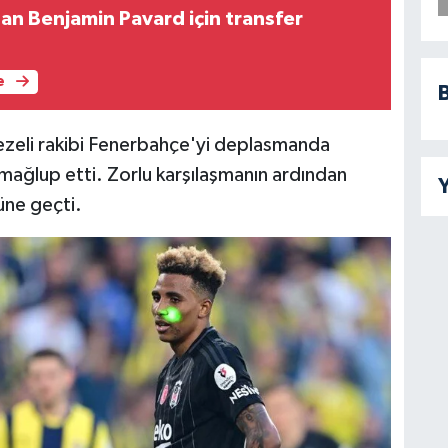
an Benjamin Pavard için transfer
e
B
 ezeli rakibi Fenerbahçe'yi deplasmanda
mağlup etti. Zorlu karşılaşmanın ardından
Y
üne geçti.