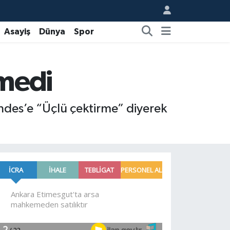
Asayiş
Dünya
Spor
rmedi
des’e “Üçlü çektirme” diyerek