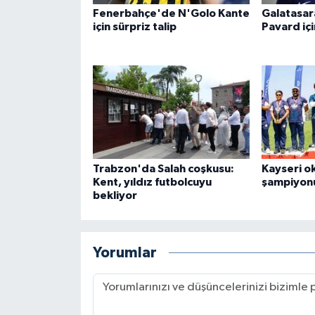
Fenerbahçe'de N'Golo Kante
Galatasar
için sürpriz talip
Pavard içi
Trabzon'da Salah coşkusu:
Kayseri o
Kent, yıldız futbolcuyu
şampiyon
bekliyor
Yorumlar