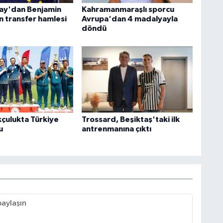
ay'dan Benjamin
Kahramanmaraşlı sporcu
n transfer hamlesi
Avrupa'dan 4 madalyayla
döndü
kçulukta Türkiye
Trossard, Beşiktaş'taki ilk
u
antrenmanına çıktı