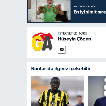
EDITÖRÜN SEÇTIĞI
En iyi simit sır
İNTERNET EDITÖRÜ
Hüseyin Çözen
Bunlar da ilginizi çekebilir