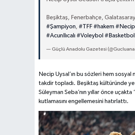
Beşiktaş, Fenerbahçe, Galatasara
#Şampiyon
,
#TFF
#hakem
#Necip
#AcunIlıcalı
#Voleybol
#Basketbol
— Güçlü Anadolu Gazetesi (@Gucluana
Necip Uysal’ın bu sözleri hem sosya
takdir topladı. Beşiktaş kültüründe yet
Süleyman Seba’nın yıllar önce uçakta
kutlamasını engellemesini hatırlattı.