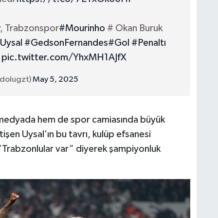
y, Trabzonspor
#Mourinho
# Okan Buruk
Uysal
#GedsonFernandes
#Gol
#Penaltı
pic.twitter.com/YhxMH1AJfX
dolugzt)
May 5, 2025
l medyada hem de spor camiasında büyük
işen Uysal’ın bu tavrı, kulüp efsanesi
 “Trabzonlular var” diyerek şampiyonluk