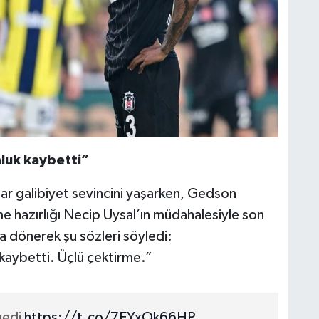
luk kaybetti”
lar galibiyet sevincini yaşarken, Gedson
e hazırlığı Necip Uysal’ın müdahalesiyle son
 dönerek şu sözleri söyledi:
aybetti. Üçlü çektirme.”
medi
https://t.co/7EYxOk66HP