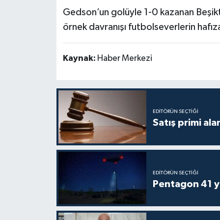
Gedson’un golüyle 1-0 kazanan Beşikta
örnek davranışı futbolseverlerin hafız
Kaynak:
Haber Merkezi
EDITÖRÜN SEÇTIĞI
Satış primi ala
EDITÖRÜN SEÇTIĞI
Pentagon 41 ye