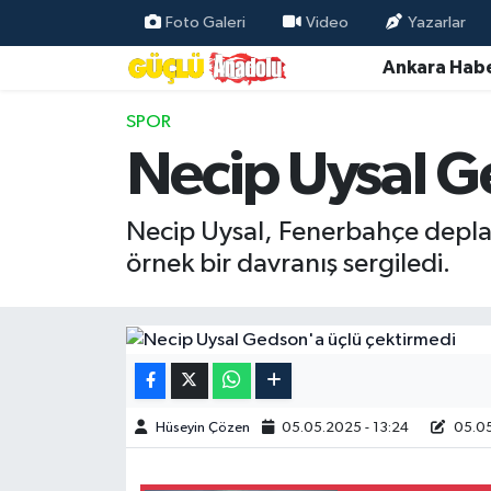
Foto Galeri
Video
Yazarlar
Ankara Habe
Özel Haber
SPOR
Ankara Haberleri
Necip Uysal G
Resmi İlanlar
Necip Uysal, Fenerbahçe depla
Ekonomi
örnek bir davranış sergiledi.
Gündem
Asayiş
Dünya
Hüseyin Çözen
05.05.2025 - 13:24
05.05
Magazin