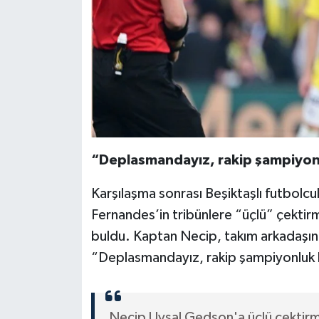
Siyaset
Teknoloji
Televizyon
Yaşam-Çevre
“Deplasmandayız, rakip şampiyon
Karşılaşma sonrası Beşiktaşlı futbolcu
Fernandes’in tribünlere “üçlü” çektirm
buldu. Kaptan Necip, takım arkadaşına
“Deplasmandayız, rakip şampiyonluk k
Necip Uysal Gedson'a üçlü çektir