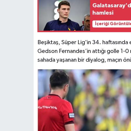
Galatasaray'd
Spor
hamlesi
İçeriği Görüntül
Burç Yorumları
Çocuk
Beşiktaş, Süper Lig'in 34. haftasında
Gedson Fernandes’in attığı golle 1-0 
Eğitim
sahada yaşanan bir diyalog, maçın ön
Hava Durumu
Kadın
Kim kimdir?
Kültür Sanat
Sağlık