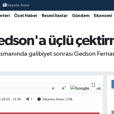
Gazete Arşivi
rleri
Özel Haber
Resmi İlanlar
Gündem
Ekonomi
edson'a üçlü çekti
smanında galibiyet sonrası Gedson Fernan
-
+
A
A
.2025 - 13:30
1
Okunma Süresi: 2 Dk