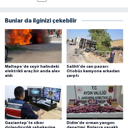
Bunlar da ilginizi çekebilir
Maltepe'de seyir halindeki
Salihli’de can pazarı:
elektrikli araç bir anda alev
Otobüs kamyona arkadan
aldı
çarptı
Gaziantep’te siber
Didim’de orman yangını
dolandırıcılık şebekesine
denetimi: Binlerce yasaklı