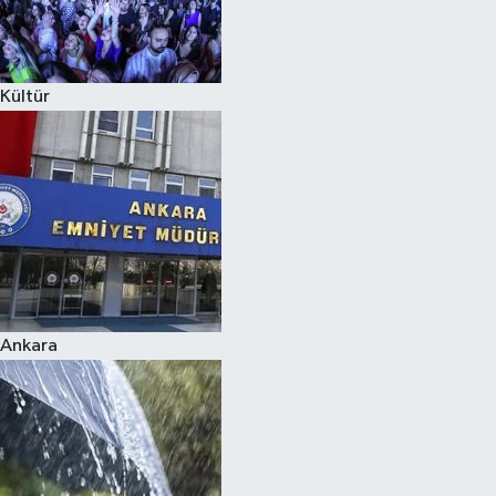
Siyaset
Kültür
Teknoloji
Televizyon
Yaşam-Çevre
Ankara