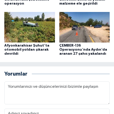
operasyon
malzeme ele geçirildi
Afyonkarahisar Şuhut’ta
ÇEMBER-136
otomobil yoldan çıkarak
Operasyonu'nda Aydın’da
devrildi
aranan 27 şahıs yakalandı
Yorumlar