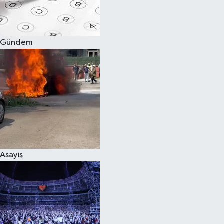
Spor
Gündem
Burç Yorumları
Çocuk
Eğitim
Hava Durumu
Kadın
Asayiş
Kim kimdir?
Kültür Sanat
Sağlık