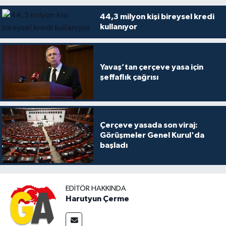
44,3 milyon kişi bireysel kredi
kullanıyor
Yavaş’tan çerçeve yasa için
şeffaflık çağrısı
Çerçeve yasada son viraj:
Görüşmeler Genel Kurul'da
başladı
EDITÖR HAKKINDA
Harutyun Çerme