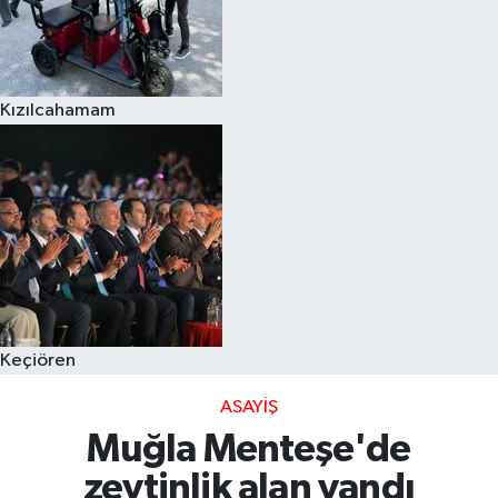
Kızılcahamam
Keçiören
ASAYIŞ
Muğla Menteşe'de
zeytinlik alan yandı