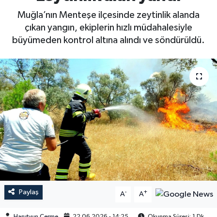
Muğla’nın Menteşe ilçesinde zeytinlik alanda
çıkan yangın, ekiplerin hızlı müdahalesiyle
büyümeden kontrol altına alındı ve söndürüldü.
Paylaş
-
+
A
A
Harutyun Çerme
22.06.2026 - 14:25
Okunma Süresi: 1 Dk