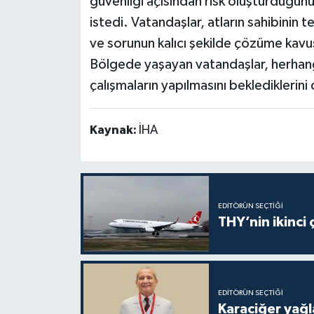
güvenliği açısından risk oluşturduğunu
istedi. Vatandaşlar, atların sahibinin 
ve sorunun kalıcı şekilde çözüme kavuş
Bölgede yaşayan vatandaşlar, herhan
çalışmaların yapılmasını beklediklerini 
Kaynak:
İHA
EDITÖRÜN SEÇTIĞI
THY’nin ikinci
EDITÖRÜN SEÇTIĞI
Karaciğer yağla