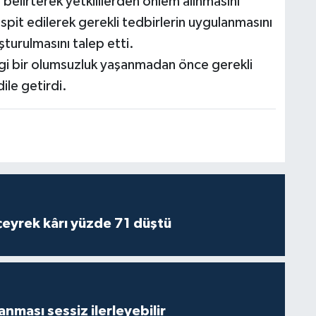
 belirterek yetkililerden önlem alınmasını
tespit edilerek gerekli tedbirlerin uygulanmasını
turulmasını talep etti.
gi bir olumsuzluk yaşanmadan önce gerekli
dile getirdi.
 çeyrek kârı yüzde 71 düştü
nması sessiz ilerleyebilir