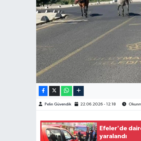
Spor
Burç Yorumları
Çocuk
Eğitim
Hava Durumu
Kadın
Pelin Güvendik
22.06.2026 - 12:18
Okunma
Kim kimdir?
Kültür Sanat
Efeler'de dair
yaralandı
Sağlık