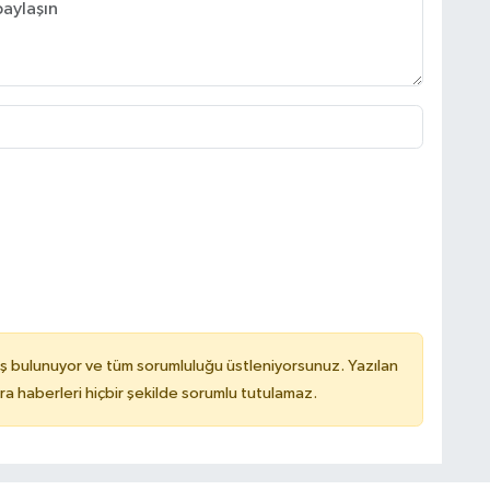
ş bulunuyor ve tüm sorumluluğu üstleniyorsunuz. Yazılan
 haberleri hiçbir şekilde sorumlu tutulamaz.