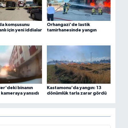
da komşusunu
Orhangazi'de lastik
nlı için yeni iddialar
tamirhanesinde yangın
ler'deki binanın
Kastamonu'da yangın: 13
 kameraya yansıdı
dönümlük tarla zarar gördü