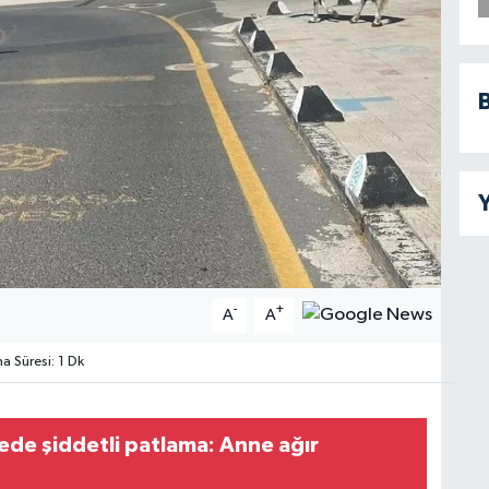
B
Y
-
+
A
A
 Süresi: 1 Dk
ede şiddetli patlama: Anne ağır