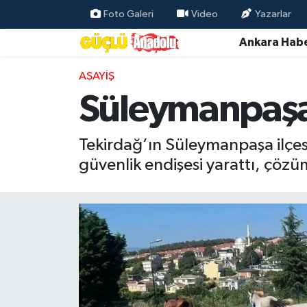
Foto Galeri
Video
Yazarlar
Ankara Habe
Özel Haber
ASAYIŞ
Ankara Haberleri
Süleymanpaşa’
Resmi İlanlar
Tekirdağ’ın Süleymanpaşa ilçes
Ekonomi
güvenlik endişesi yarattı, çözüm
Gündem
Asayiş
Dünya
Magazin