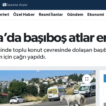
Gazete Arşivi
rleri
Özel Haber
Resmi İlanlar
Gündem
Ekonomi
da başıboş atlar en
inde toplu konut çevresinde dolaşan başıb
 için çağrı yapıldı.