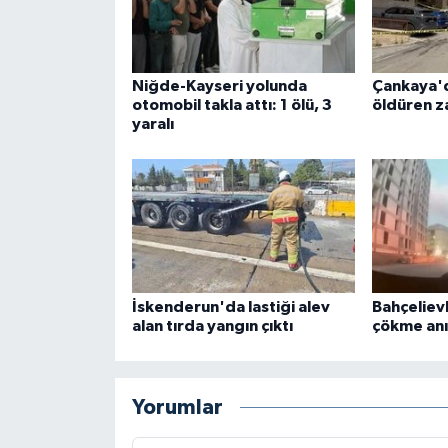
Niğde-Kayseri yolunda
Çankaya'
otomobil takla attı: 1 ölü, 3
öldüren za
yaralı
İskenderun'da lastiği alev
Bahçeliev
alan tırda yangın çıktı
çökme anı
Yorumlar