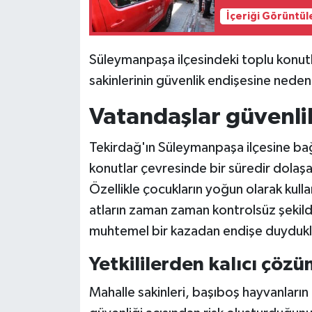
İçeriği Görüntül
Siyaset
Süleymanpaşa ilçesindeki toplu konutl
Teknoloji
sakinlerinin güvenlik endişesine neden
Televizyon
Vatandaşlar güvenlik
Yaşam-Çevre
Tekirdağ'ın Süleymanpaşa ilçesine bağ
konutlar çevresinde bir süredir dolaşan
Özellikle çocukların yoğun olarak kull
atların zaman zaman kontrolsüz şekilde
muhtemel bir kazadan endişe duyduklar
Yetkililerden kalıcı çözü
Mahalle sakinleri, başıboş hayvanların