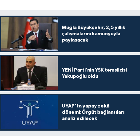
Muğla Büyükşehir, 2,5 yıllık
çalışmalarını kamuoyuyla
paylaşacak
YENİ Parti’nin YSK temsilcisi
Yakupoğlu oldu
UYAP’ta yapay zekâ
dönemi:Örgüt bağlantıları
analiz edilecek