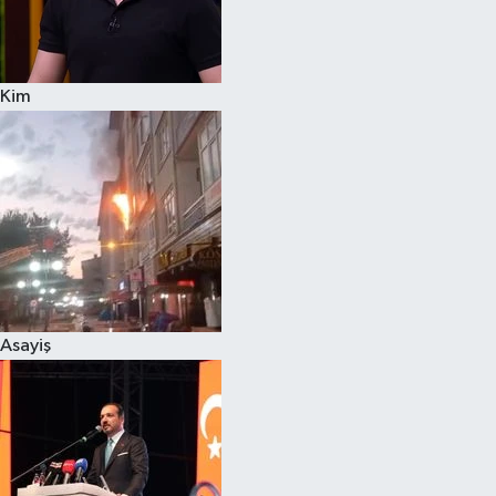
Siyaset
Kim
Teknoloji
Televizyon
Yaşam-Çevre
Asayiş