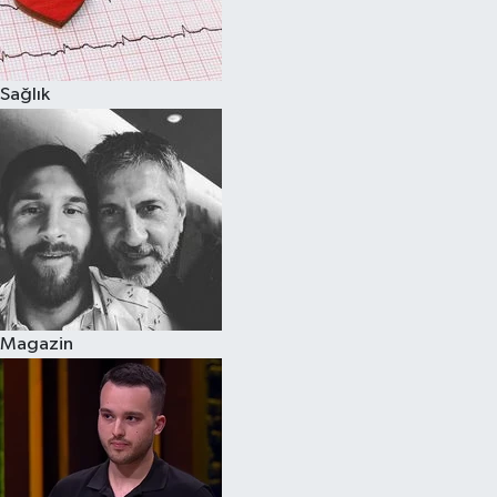
Spor
Sağlık
Burç Yorumları
Çocuk
Eğitim
Hava Durumu
Kadın
Magazin
Kim kimdir?
Kültür Sanat
Sağlık