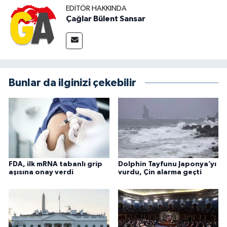
EDITÖR HAKKINDA
Çağlar Bülent Sansar
Bunlar da ilginizi çekebilir
FDA, ilk mRNA tabanlı grip
Dolphin Tayfunu Japonya’yı
aşısına onay verdi
vurdu, Çin alarma geçti