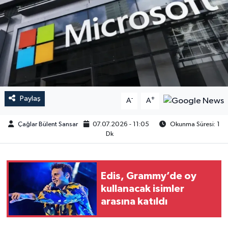
Paylaş
-
+
A
A
Çağlar Bülent Sansar
07.07.2026 - 11:05
Okunma Süresi: 1
Dk
Edis, Grammy’de oy
kullanacak isimler
arasına katıldı