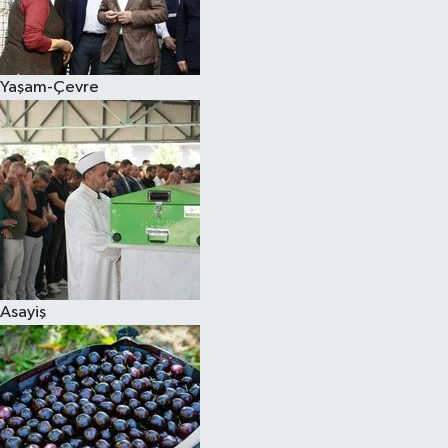
Siyaset
Yaşam-Çevre
Teknoloji
Televizyon
Yaşam-Çevre
Asayiş