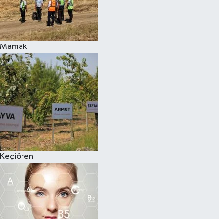
Mamak
Keçiören