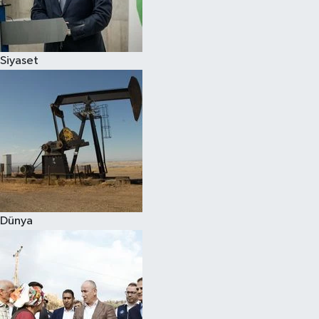
Spor
Siyaset
Burç Yorumları
Çocuk
Eğitim
Hava Durumu
Kadın
Dünya
Kim kimdir?
Kültür Sanat
Sağlık