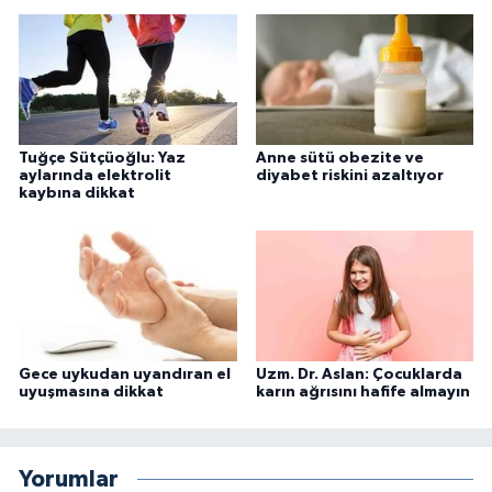
Tuğçe Sütçüoğlu: Yaz
Anne sütü obezite ve
aylarında elektrolit
diyabet riskini azaltıyor
kaybına dikkat
Gece uykudan uyandıran el
Uzm. Dr. Aslan: Çocuklarda
uyuşmasına dikkat
karın ağrısını hafife almayın
Yorumlar