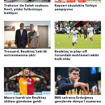
Trabzon'da Salah coşkusu:
Kayseri okçulukta Türkiye
Kent, yıldız futbolcuyu
şampiyonu
bekliyor
Trossard, Beşiktaş'taki ilk
Beşiktaş'ın play-off
antrenmanına çıktı
turundaki muhtemel rakibi
belli oldu
Mauro Icardi için Beşiktaş
Milli satrançı Erdoğmuş
iddiası gündeme geldi
gençlerde dünya 1 numarası