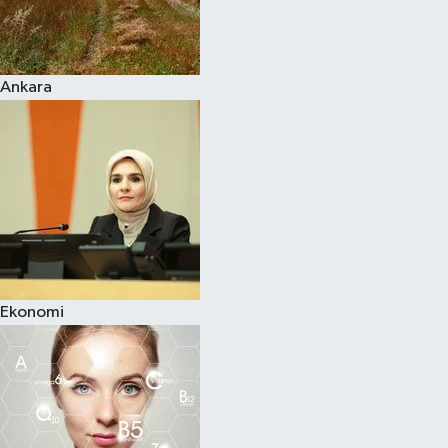
Siyaset
Ankara
Teknoloji
Televizyon
Yaşam-Çevre
Ekonomi