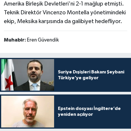
Amerika Birleşik Devletleri'ni 2-1 mağlup etmişti.
Teknik Direktör Vincenzo Montella yönetimindeki
ekip, Meksika karşısında da galibiyet hedefliyor.
Muhabir:
Eren Güvendik
Suriye Dışişleri Bakanı Şeybani
Türkiye’ye geliyor
Epstein dosyası İngiltere’de
yeniden açılıyor