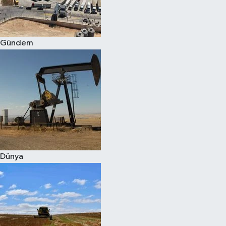
Spor
Gündem
Burç Yorumları
Çocuk
Eğitim
Hava Durumu
Kadın
Dünya
Kim kimdir?
Kültür Sanat
Sağlık