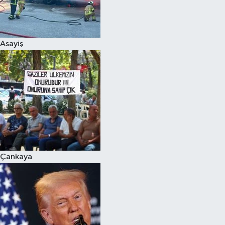
Siyaset
Asayiş
Teknoloji
Televizyon
Yaşam-Çevre
Çankaya