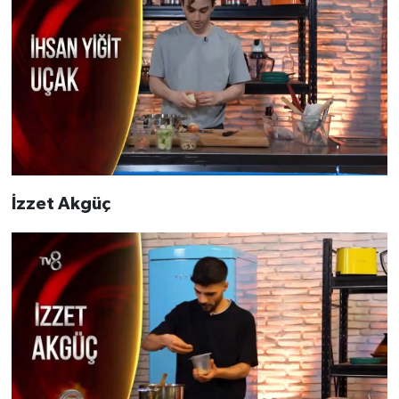
İzzet Akgüç