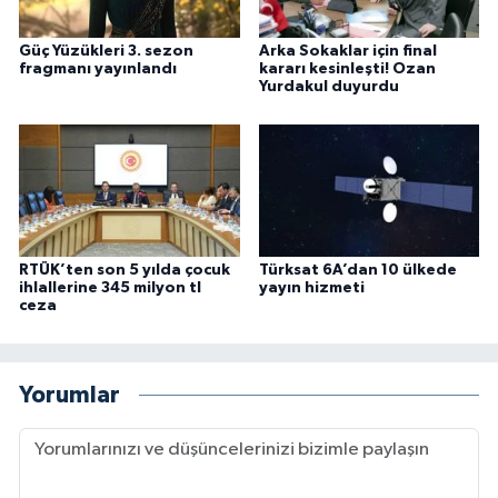
Güç Yüzükleri 3. sezon
Arka Sokaklar için final
fragmanı yayınlandı
kararı kesinleşti! Ozan
Yurdakul duyurdu
RTÜK’ten son 5 yılda çocuk
Türksat 6A’dan 10 ülkede
ihlallerine 345 milyon tl
yayın hizmeti
ceza
Yorumlar