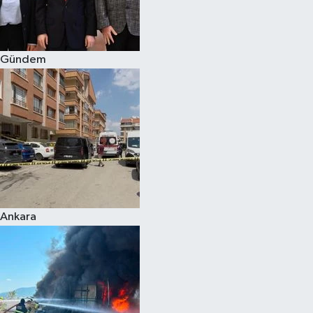
Spor
Gündem
Burç Yorumları
Çocuk
Eğitim
Hava Durumu
Kadın
Ankara
Kim kimdir?
Kültür Sanat
Sağlık