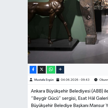
Spor
Burç Yorumları
Çocuk
Eğitim
Hava Durumu
Kadın
Mustafa Ergün
04.06.2026 - 09:43
Okunma
Kim kimdir?
Ankara Büyükşehir Belediyesi (ABB) ile
Kültür Sanat
“Beygir Gücü” sergisi, Esat Hâl Galer
Büyükşehir Belediye Başkanı Mansur Y
Sağlık