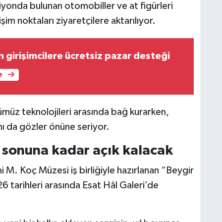
iyonda bulunan otomobiller ve at figürleri
şim noktaları ziyaretçilere aktarılıyor.
 girişimcilere ücretsiz pazar desteği
e
ümüz teknolojileri arasında bağ kurarken,
nı da gözler önüne seriyor.
l sonuna kadar açık kalacak
 M. Koç Müzesi iş birliğiyle hazırlanan “Beygir
6 tarihleri arasında Esat Hâl Galeri’de