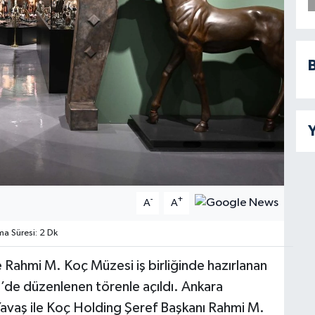
B
Y
-
+
A
A
 Süresi: 2 Dk
 Rahmi M. Koç Müzesi iş birliğinde hazırlanan
i’de düzenlenen törenle açıldı. Ankara
avaş ile Koç Holding Şeref Başkanı Rahmi M.