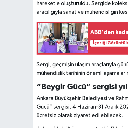
hareketle oluşturuldu. Sergide koleks
aracılığıyla sanat ve mühendisliğin kesi
ABB'den kadın
İçeriği Görüntül
Sergi, geçmişin ulaşım araçlarıyla gün
mühendislik tarihinin önemli aşamaları
“Beygir Gücü” sergisi yı
Ankara Büyükşehir Belediyesi ve Rahmi
Gücü” sergisi, 4 Haziran-31 Aralık 202
ücretsiz olarak ziyaret edilebilecek.