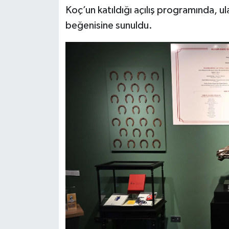
Koç’un katıldığı açılış programında, ula
Siyaset
beğenisine sunuldu.
Teknoloji
Televizyon
Yaşam-Çevre