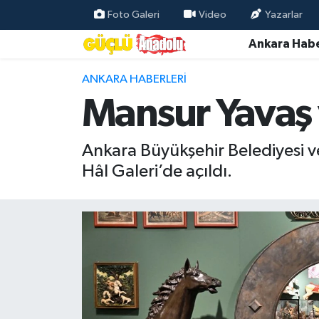
Foto Galeri
Video
Yazarlar
Ankara Habe
Özel Haber
ANKARA HABERLERI
Ankara Haberleri
Mansur Yavaş v
Resmi İlanlar
Ankara Büyükşehir Belediyesi ve
Ekonomi
Hâl Galeri’de açıldı.
Gündem
Asayiş
Dünya
Magazin